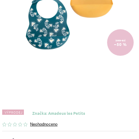
399 Kč
–50 %
VÝPRODEJ
Značka:
Amadeus les Petits
Neohodnoceno