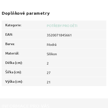
Doplňkové parametry
Kategorie
:
POTŘEBY PRO DĚTI
EAN
:
3520071845661
Barva
:
Modrá
Materiál
:
Silikon
Délka (cm)
:
2
Šířka (cm)
:
27
Výška (cm)
:
21
INFORMACE PRO VÁS