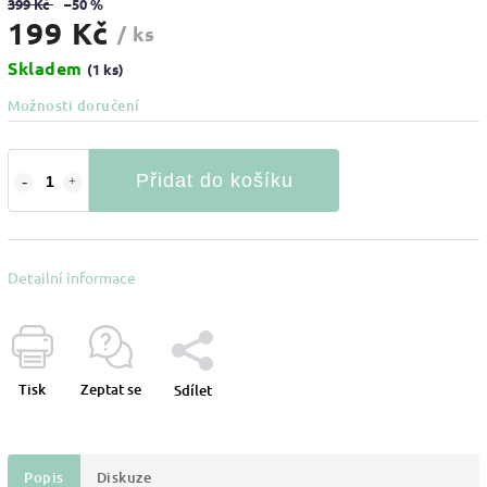
399 Kč
–50 %
199 Kč
/ ks
Skladem
(1 ks)
Možnosti doručení
Přidat do košíku
Detailní informace
Tisk
Zeptat se
Sdílet
Popis
Diskuze