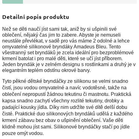
Detailní popis produktu
Než se děti naučí jíst sami tak, aniž by si ušpinili své
oblečení, nějaký čas jim to zabere. Abyste je nemuseli
neustále převlékat, v sadě pro vás máme 2 odolné a lehce
omyvatelné silikonové bryndáky Amadeus Bleu. Tento
všestranný set bryndáků je zcela ideální pro bezproblémové
krmení batolat i pro malé děti, které se učí jíst příborem.
Jeden bryndák je v zelném designu s rostlinkami a druhý je v
elegantním teplém odstínu okrové barvy.
Tyto pěkné dětské bryndáčky ze silikonu se velmi snadno
čistí, jsou vodou omyvatelné a navíc vodotěsné, takže na
oblečení nepropustí žádnou tekutinu či mastnotu. Praktická
kapsa snadno zachytí všechny rozlité tekutiny, drobky a
padající kousky jídla. Díky nim udržíte své dítě delší dobu
čisté. Praktické duo silikonových bryndáků udělá z každého
krmení zábavu bez obav o ušpinění oblečení. Vaše děti
klidně mohou jíst sami. Silikonové bryndáčky stačí po jídle
pouze omýt vodou.