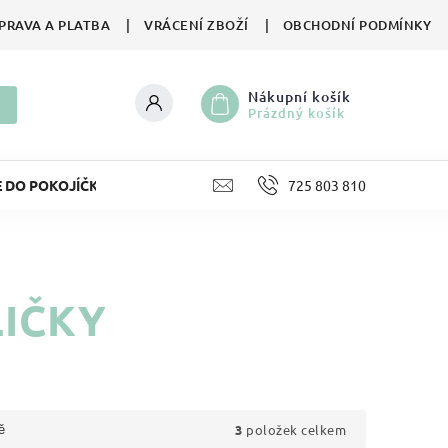
PRAVA A PLATBA
VRÁCENÍ ZBOŽÍ
OBCHODNÍ PODMÍNKY
Nákupní košík
Prázdný košík
E DO POKOJÍČKU
LIFESTYLE
725 803 810
HRAČKY
II. JA
LIČKY
3
položek celkem
ě