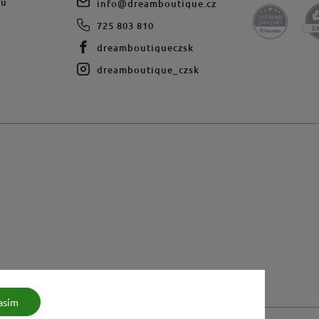
du
info
@
dreamboutique.cz
725 803 810
dreamboutiqueczsk
dreamboutique_czsk
asím