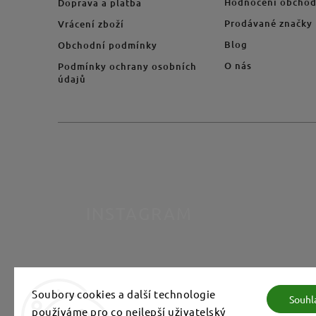
Hodnocení obcho
Doprava a platba
Prodávané značky
Vrácení zboží
Blog
Obchodní podmínky
O nás
Podmínky ochrany osobních
údajů
INSTAGRAM
Soubory cookies a další technologie
Souhl
používáme pro co nejlepší uživatelský