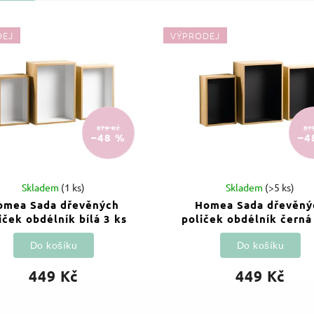
DEJ
VÝPRODEJ
879 Kč
87
–48 %
–4
Skladem
(1 ks)
Skladem
(>5 ks)
omea Sada dřevěných
Homea Sada dřevěný
iček obdélník bílá 3 ks
poliček obdélník černá
Do košíku
Do košíku
449 Kč
449 Kč