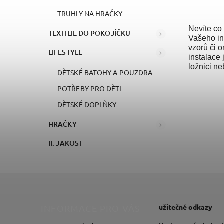
TRUHLY NA HRAČKY
Nevíte co 
TEXTILIE DO POKOJÍČKU
Vašeho in
vzorů či o
LIFESTYLE
instalace 
ložnici n
DĚTSKÉ BATOHY A POUZDRA
POTŘEBY PRO DĚTI
DĚTSKÉ DOPLŇKY
HRAČKY
II. JAKOST
užitečné odkazy
INFORMACE PRO VÁS