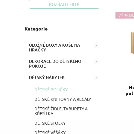
ROZBALIT FILTR
VÝPRO
Kategorie
ÚLOŽNÉ BOXY A KOŠE NA
HRAČKY
DEKORACE DO DĚTSKÉHO
POKOJE
DĚTSKÝ NÁBYTEK
H
DĚTSKÉ POLIČKY
pol
DĚTSKÉ KNIHOVNY A REGÁLY
DĚTSKÉ ŽIDLE, TABURETY A
KŘESÍLKA
DĚTSKÉ STOLKY
DĚTSKÉ VĚŠÁKY