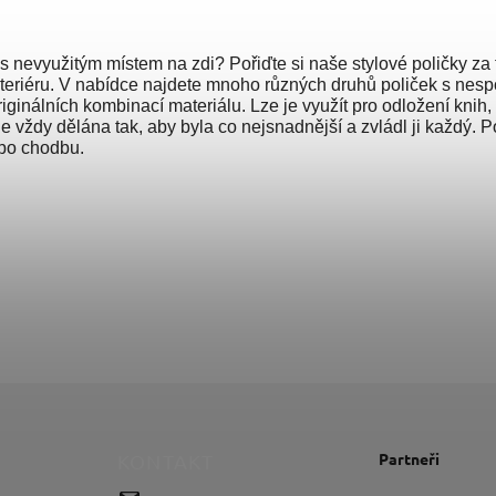
s nevyužitým místem na zdi? Pořiďte si naše stylové poličky za 
teriéru. V nabídce najdete mnoho různých druhů poliček s nes
riginálních kombinací materiálu. Lze je využít pro odložení knih,
je vždy dělána tak, aby byla co nejsnadnější a zvládl ji každý.
ebo chodbu.
Partneři
KONTAKT