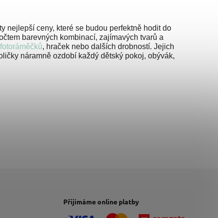
ty nejlepší ceny, které se budou perfektně hodit do
počtem barevných kombinací, zajímavých tvarů a
fotoráměčků
, hraček nebo dalších drobností. Jejich
 Poličky náramně ozdobí každý dětský pokoj, obývák,
Přijímáme online platby