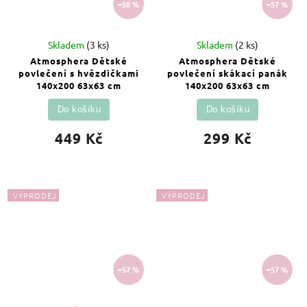
–58 %
–57 %
Skladem
(3 ks)
Skladem
(2 ks)
Atmosphera Dětské
Atmosphera Dětské
povlečení s hvězdičkami
povlečení skákací panák
140x200 63x63 cm
140x200 63x63 cm
Do košíku
Do košíku
449 Kč
299 Kč
VÝPRODEJ
VÝPRODEJ
–57 %
–57 %