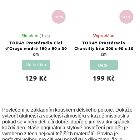
–48 %
–42 %
Skladem
(1 ks)
Vyprodáno
TODAY Prostěradlo Ciel
TODAY Prostěradlo
d'Orage modré 190 x 90 x 30
Chantilly bílé 200 x 90 x 30
cm
cm
Detail
Do košíku
129 Kč
199 Kč
Povlečení je základním kouskem dětského pokoje. Dokáže
vytvořit útulnější a veselejší atmosféru v každé místnosti a
pokud se v něm děti cítí dobře, dopřeje jim kvalitní spánek
každý den. Naše originální a stylové povlečení pro děti je
vyrobeno z těch nejkvalitnějších materiálů. Bavlna je
perfektní volbou pro citlivou pokožku a díky tomu, že je