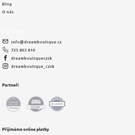
Blog
O nás
KONTAKT
info
@
dreamboutique.cz
725 803 810
dreamboutiqueczsk
dreamboutique_czsk
Partneři
Přijímáme online platby