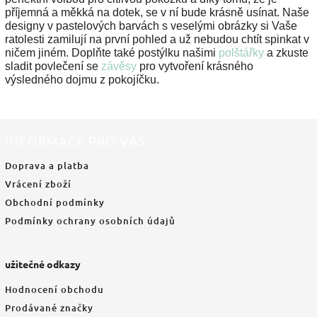
příjemná a měkká na dotek, se v ní bude krásně usínat. Naše
designy v pastelových barvách s veselými obrázky si Vaše
ratolesti zamilují na první pohled a už nebudou chtít spinkat v
ničem jiném. Doplňte také postýlku našimi
polštářky
a zkuste
sladit povlečení se
závěsy
pro vytvoření krásného
výsledného dojmu z pokojíčku.
INFORMACE PRO VÁS
Doprava a platba
Vrácení zboží
Obchodní podmínky
Podmínky ochrany osobních údajů
užitečné odkazy
Hodnocení obchodu
Prodávané značky