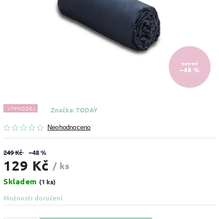
249 Kč
–48 %
VÝPRODEJ
Značka:
TODAY
Neohodnoceno
249 Kč
–48 %
129 Kč
/ ks
Skladem
(1 ks)
Možnosti doručení