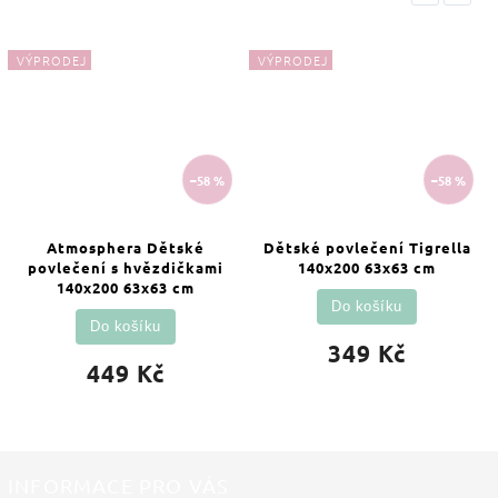
VÝPRODEJ
VÝPRODEJ
–58 %
–58 %
Atmosphera Dětské
Dětské povlečení Tigrella
povlečení s hvězdičkami
140x200 63x63 cm
140x200 63x63 cm
Do košíku
Do košíku
349 Kč
449 Kč
INFORMACE PRO VÁS