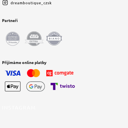
dreamboutique_czsk
Partneři
Přijímáme online platby
INSTAGRAM