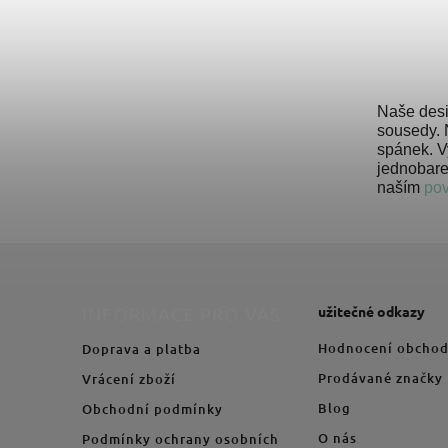
Naše desi
sousedy. N
spánek. V
jednobare
naším
po
užitečné odkazy
INFORMACE PRO VÁS
Hodnocení obcho
Doprava a platba
Prodávané značky
Vrácení zboží
Blog
Obchodní podmínky
O nás
Podmínky ochrany osobních