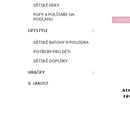
DĚTSKÉ DEKY
PUFY A POLŠTÁŘE NA
PODLAHU
VÝPRO
LIFESTYLE
DĚTSKÉ BATOHY A POUZDRA
POTŘEBY PRO DĚTI
DĚTSKÉ DOPLŇKY
HRAČKY
II. JAKOST
At
zá