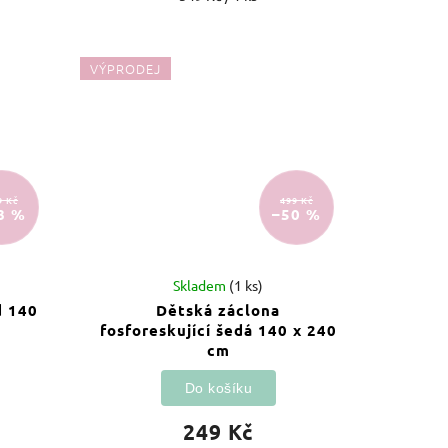
VÝPRODEJ
9 Kč
499 Kč
8 %
–50 %
Skladem
(1 ks)
d 140
Dětská záclona
fosforeskující šedá 140 x 240
cm
Do košíku
249 Kč