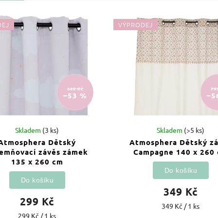
DEJ
VÝPRODEJ
649 Kč
79
–53 %
–5
Skladem
(3 ks)
Skladem
(>5 ks)
Atmosphera Dětský
Atmosphera Dětský z
emňovací závěs zámek
Campagne 140 x 260
135 x 260 cm
Do košíku
Do košíku
349 Kč
299 Kč
349 Kč / 1 ks
299 Kč / 1 ks