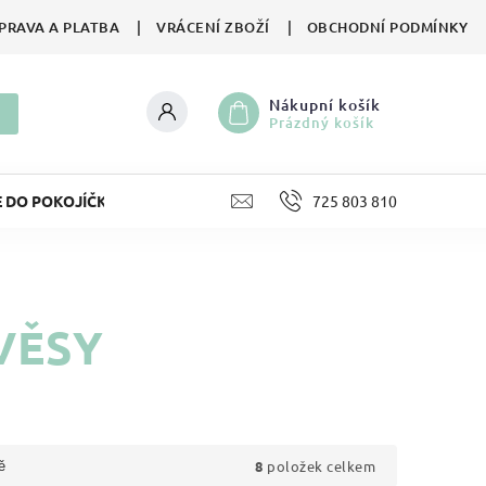
PRAVA A PLATBA
VRÁCENÍ ZBOŽÍ
OBCHODNÍ PODMÍNKY
Nákupní košík
Prázdný košík
E DO POKOJÍČKU
LIFESTYLE
725 803 810
HRAČKY
II. JA
VĚSY
8
položek celkem
ě