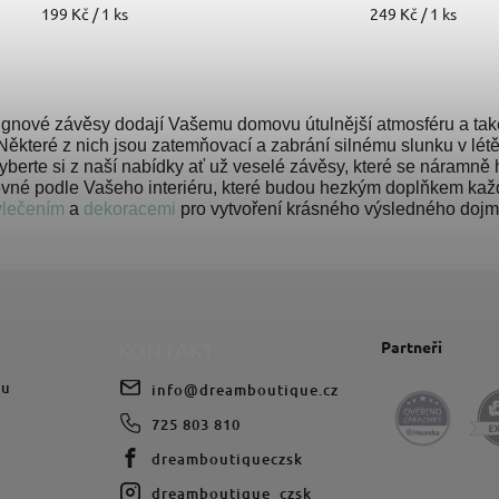
199 Kč / 1 ks
249 Kč / 1 ks
gnové závěsy dodají Vašemu domovu útulnější atmosféru a tak
ěkteré z nich jsou zatemňovací a zabrání silnému slunku v létě 
yberte si z naší nabídky ať už veselé závěsy, které se náramn
vné podle Vašeho interiéru, které budou hezkým doplňkem každé
vlečením
a
dekoracemi
pro vytvoření krásného výsledného dojm
Partneři
KONTAKT
du
info
@
dreamboutique.cz
725 803 810
dreamboutiqueczsk
dreamboutique_czsk