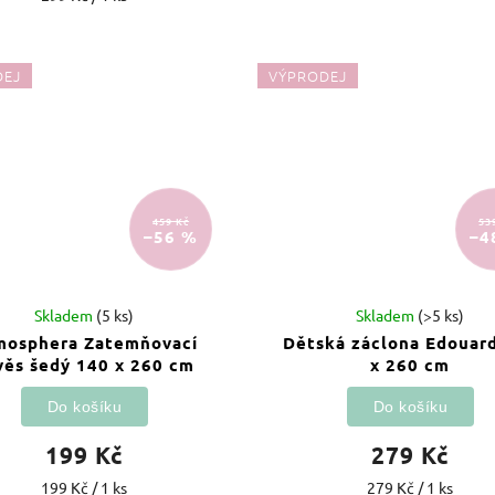
DEJ
VÝPRODEJ
459 Kč
53
–56 %
–4
Skladem
(5 ks)
Skladem
(>5 ks)
mosphera Zatemňovací
Dětská záclona Edouar
věs šedý 140 x 260 cm
x 260 cm
Do košíku
Do košíku
199 Kč
279 Kč
199 Kč / 1 ks
279 Kč / 1 ks