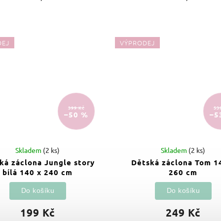
DEJ
VÝPRODEJ
399 Kč
53
–50 %
–5
Skladem
(2 ks)
Skladem
(2 ks)
ká záclona Jungle story
Dětská záclona Tom 1
bílá 140 x 240 cm
260 cm
Do košíku
Do košíku
199 Kč
249 Kč