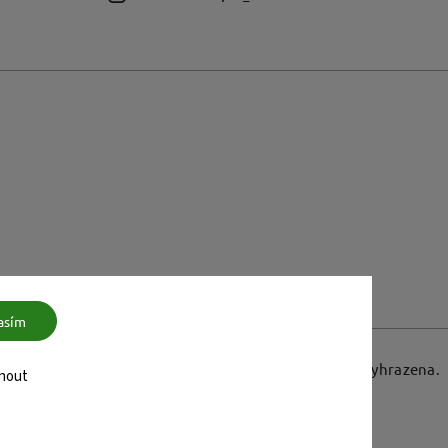
asím
Copyright 2026
dreamboutique.cz
. Všechna práva vyhrazena.
nout
Vytvořil
Shoptet
| Design
Shoptak.cz.