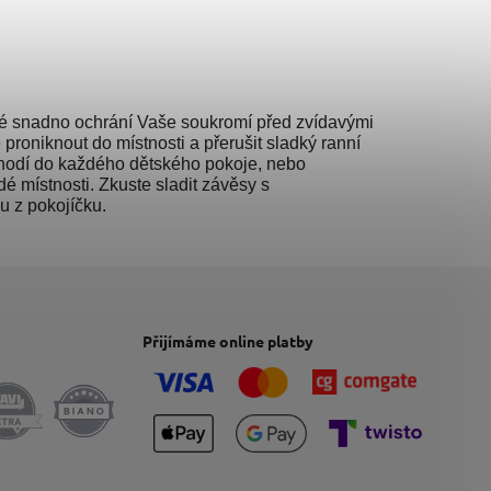
é snadno ochrání Vaše soukromí před zvídavými
proniknout do místnosti a přerušit sladký ranní
ě hodí do každého dětského pokoje, nebo
 místnosti. Zkuste sladit závěsy s
u z pokojíčku.
Přijímáme online platby