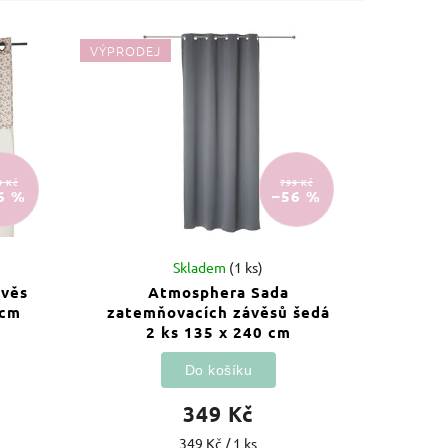
VÝPRODEJ
9 Kč
799 Kč
6 %
–56 %
Skladem
(1 ks)
ávěs
Atmosphera Sada
 cm
zatemňovacích závěsů šedá
2 ks 135 x 240 cm
Do košíku
349 Kč
349 Kč / 1 ks