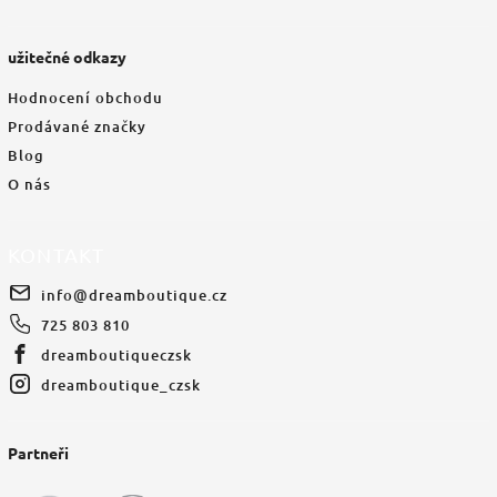
užitečné odkazy
Hodnocení obchodu
Prodávané značky
Blog
O nás
KONTAKT
info
@
dreamboutique.cz
725 803 810
dreamboutiqueczsk
dreamboutique_czsk
Partneři