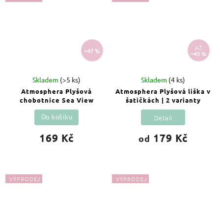
AŽ
–47 %
–43 %
Skladem
(>5 ks)
Skladem
(4 ks)
Atmosphera Plyšová
Atmosphera Plyšová liška v
chobotnice Sea View
šatičkách | 2 varianty
Detail
Do košíku
169 Kč
179 Kč
od
VÝPRODEJ
VÝPRODEJ