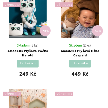
Abecedně
VÝPRODEJ
VÝPRODEJ
–48 %
–55 %
Skladem
(3 ks)
Skladem
(2 ks)
Amadeus Plyšová kočka
Amadeus Plyšová liška
Harold
Gaspard
Do košíku
Do košíku
249 Kč
449 Kč
VÝPRODEJ
VÝPRODEJ