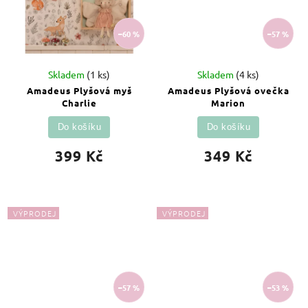
–60 %
–57 %
Skladem
(1 ks)
Skladem
(4 ks)
Amadeus Plyšová myš
Amadeus Plyšová ovečka
Charlie
Marion
Do košíku
Do košíku
399 Kč
349 Kč
VÝPRODEJ
VÝPRODEJ
–57 %
–53 %