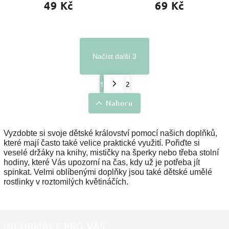
49 Kč
69 Kč
Načíst další 3
1
2
Nahoru
Vyzdobte si svoje dětské království pomocí našich doplňků,
které mají často také velice praktické využití. Pořiďte si
veselé držáky na knihy, mističky na šperky nebo třeba stolní
hodiny, které Vás upozorní na čas, kdy už je potřeba jít
spinkat. Velmi oblíbenými doplňky jsou také dětské umělé
rostlinky v roztomilých květináčích.
INFORMACE PRO VÁS