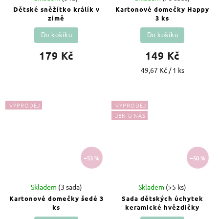
Dětské sněžítko králík v
Kartonové domečky Happy
zimě
3 ks
Do košíku
Do košíku
179 Kč
149 Kč
49,67 Kč / 1 ks
VÝPRODEJ
VÝPRODEJ
JEN U NÁS
–53 %
–50 %
Skladem
(3 sada)
Skladem
(>5 ks)
Kartonové domečky šedé 3
Sada dětských úchytek
ks
keramické hvězdičky