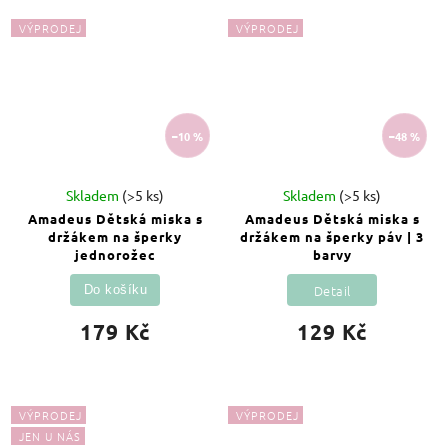
VÝPRODEJ
VÝPRODEJ
–10 %
–48 %
Skladem
(>5 ks)
Skladem
(>5 ks)
Amadeus Dětská miska s
Amadeus Dětská miska s
držákem na šperky
držákem na šperky páv | 3
jednorožec
barvy
Detail
Do košíku
179 Kč
129 Kč
VÝPRODEJ
VÝPRODEJ
JEN U NÁS