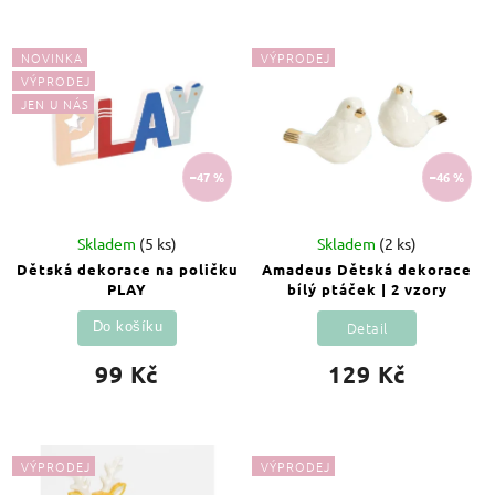
Nejprodávanější
Abecedně
NOVINKA
VÝPRODEJ
VÝPRODEJ
JEN U NÁS
–47 %
–46 %
Skladem
(5 ks)
Skladem
(2 ks)
Dětská dekorace na poličku
Amadeus Dětská dekorace
PLAY
bílý ptáček | 2 vzory
Detail
Do košíku
99 Kč
129 Kč
VÝPRODEJ
VÝPRODEJ