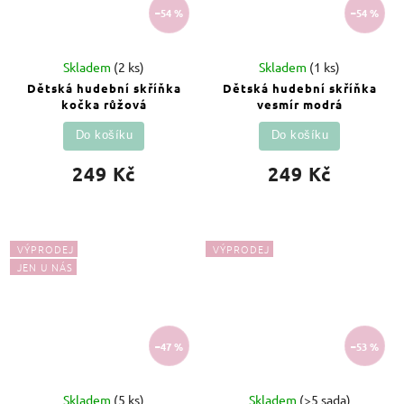
–54 %
–54 %
Skladem
(2 ks)
Skladem
(1 ks)
Dětská hudební skříňka
Dětská hudební skříňka
kočka růžová
vesmír modrá
Do košíku
Do košíku
249 Kč
249 Kč
VÝPRODEJ
VÝPRODEJ
JEN U NÁS
–47 %
–53 %
Skladem
(5 ks)
Skladem
(>5 sada)