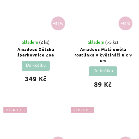
–51 %
–50 %
Skladem
(2 ks)
Skladem
(>5 ks)
Amadeus Dětská
Amadeus Malá umělá
šperkovnice Zoe
rostlinka v květináči 8 x 9
cm
Do košíku
Do košíku
349 Kč
89 Kč
VÝPRODEJ
VÝPRODEJ