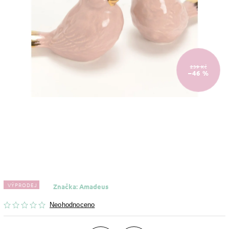
239 Kč
–46 %
VÝPRODEJ
Značka:
Amadeus
Neohodnoceno