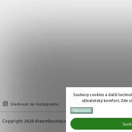
Soubory cookies a další techno
uživatelský komfort. Zde s
Sledovat na Instagramu
Nastavení
Copyright 2026
dreamboutique.cz
. Všechna práva vyhrazena.
Souh