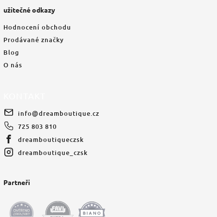
užitečné odkazy
Hodnocení obchodu
Prodávané značky
Blog
O nás
KONTAKT
info
@
dreamboutique.cz
725 803 810
dreamboutiqueczsk
dreamboutique_czsk
Partneři