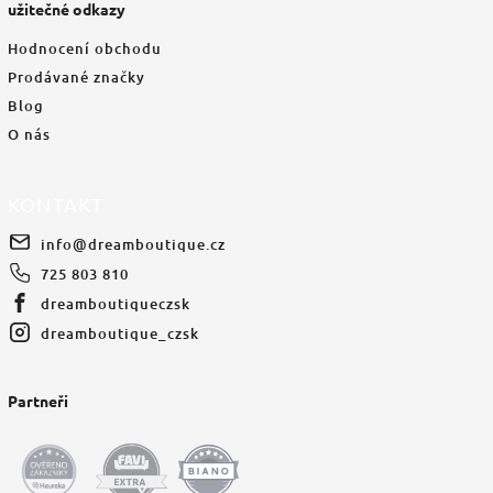
užitečné odkazy
Hodnocení obchodu
Prodávané značky
Blog
O nás
KONTAKT
info
@
dreamboutique.cz
725 803 810
dreamboutiqueczsk
dreamboutique_czsk
Partneři