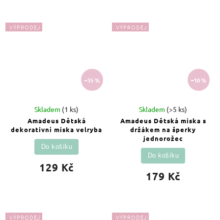
VÝPRODEJ
VÝPRODEJ
–35 %
–10 %
Skladem
(1 ks)
Skladem
(>5 ks)
Amadeus Dětská
Amadeus Dětská miska s
dekorativní miska velryba
držákem na šperky
jednorožec
Do košíku
Do košíku
129 Kč
179 Kč
VÝPRODEJ
VÝPRODEJ