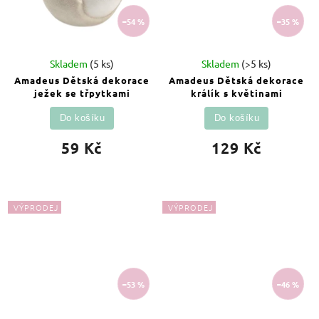
–54 %
–35 %
Skladem
(5 ks)
Skladem
(>5 ks)
Amadeus Dětská dekorace
Amadeus Dětská dekorace
ježek se třpytkami
králík s květinami
Do košíku
Do košíku
59 Kč
129 Kč
VÝPRODEJ
VÝPRODEJ
–53 %
–46 %