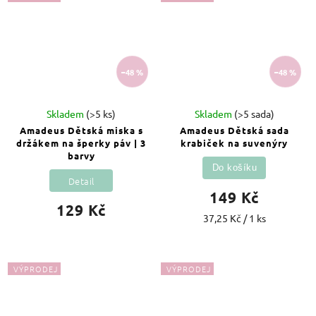
–48 %
–48 %
Skladem
(>5 ks)
Skladem
(>5 sada)
Amadeus Dětská miska s
Amadeus Dětská sada
držákem na šperky páv | 3
krabiček na suvenýry
barvy
Do košíku
Detail
149 Kč
129 Kč
37,25 Kč / 1 ks
VÝPRODEJ
VÝPRODEJ