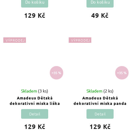
Do košíku
Do košíku
129 Kč
49 Kč
VÝPRODEJ
VÝPRODEJ
–35 %
–35 %
Skladem
(3 ks)
Skladem
(2 ks)
Amadeus Dětská
Amadeus Dětská
dekorativní miska liška
dekorativní miska panda
Detail
Detail
129 Kč
129 Kč