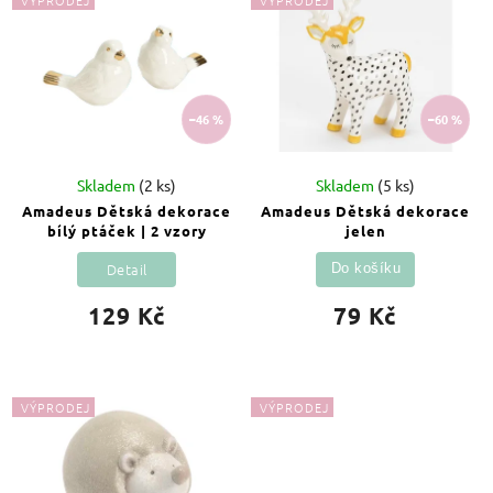
VÝPRODEJ
VÝPRODEJ
Nejprodávanější
Abecedně
–46 %
–60 %
Skladem
(2 ks)
Skladem
(5 ks)
Amadeus Dětská dekorace
Amadeus Dětská dekorace
bílý ptáček | 2 vzory
jelen
Detail
Do košíku
129 Kč
79 Kč
VÝPRODEJ
VÝPRODEJ