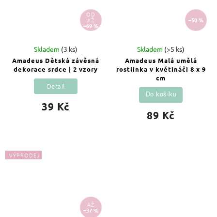
OD
AŽ
–50 %
–69 %
Skladem
(3 ks)
Skladem
(>5 ks)
Amadeus Dětská závěsná
Amadeus Malá umělá
dekorace srdce | 2 vzory
rostlinka v květináči 8 x 9
cm
Detail
Do košíku
39 Kč
89 Kč
VÝPRODEJ
AŽ
–37 %