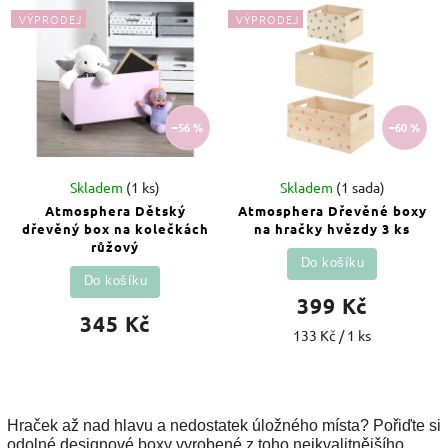
Abecedně
VÝPRODEJ
VÝPRODEJ
–56 %
–60 %
Skladem
(1 ks)
Skladem
(1 sada)
Atmosphera Dětský
Atmosphera Dřevěné boxy
dřevěný box na kolečkách
na hračky hvězdy 3 ks
růžový
Do košíku
Do košíku
399 Kč
345 Kč
133 Kč / 1 ks
Hraček až nad hlavu a nedostatek úložného místa? Pořiďte si
odolné designové boxy vyrobené z toho nejkvalitnějšího