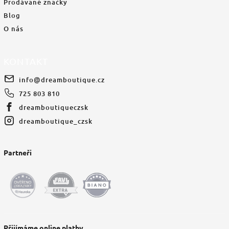
Prodávané značky
Blog
O nás
KONTAKT
info
@
dreamboutique.cz
725 803 810
dreamboutiqueczsk
dreamboutique_czsk
Partneři
Přijímáme online platby