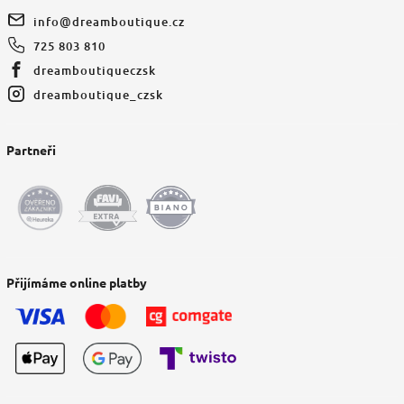
info
@
dreamboutique.cz
725 803 810
dreamboutiqueczsk
dreamboutique_czsk
Partneři
Přijímáme online platby