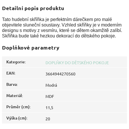
Detailní popis produktu
Tato hudební skříňka je perfektním dárečkem pro malé
objevitele sluneční soustavy. Vzhled skříňky je v moderním
designu s motivy z vesmíru, které se dětem okamžitě zalíbí.
Skříňka bude také hezkou dekorací do dětského pokoje.
Doplňkové parametry
Kategorie
:
DOPLŇKY DO DĚTSKÉHO POKOJE
EAN
:
3664944270560
Barva
:
Modrá
Materiál
:
MDF
Průměr (cm)
:
11,5
Výška (cm)
:
20