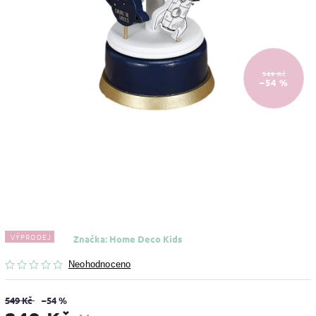
549 Kč
–54 %
VÝPRODEJ
Značka:
Home Deco Kids
Neohodnoceno
549 Kč
–54 %