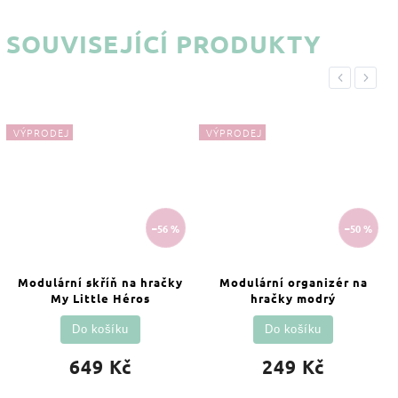
SOUVISEJÍCÍ PRODUKTY
Previous
Next
VÝPRODEJ
VÝPRODEJ
–56 %
–50 %
Modulární skříň na hračky
Modulární organizér na
My Little Héros
hračky modrý
Do košíku
Do košíku
649 Kč
249 Kč