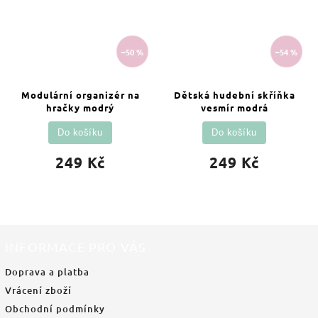
–50 %
–54 %
Modulární organizér na
Dětská hudební skříňka
hračky modrý
vesmír modrá
Do košíku
Do košíku
249 Kč
249 Kč
INFORMACE PRO VÁS
Doprava a platba
Vrácení zboží
Obchodní podmínky