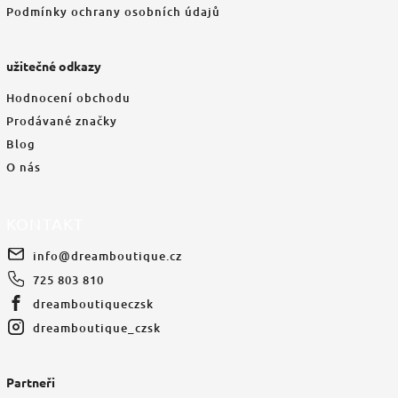
Podmínky ochrany osobních údajů
užitečné odkazy
Hodnocení obchodu
Prodávané značky
Blog
O nás
KONTAKT
info
@
dreamboutique.cz
725 803 810
dreamboutiqueczsk
dreamboutique_czsk
Partneři