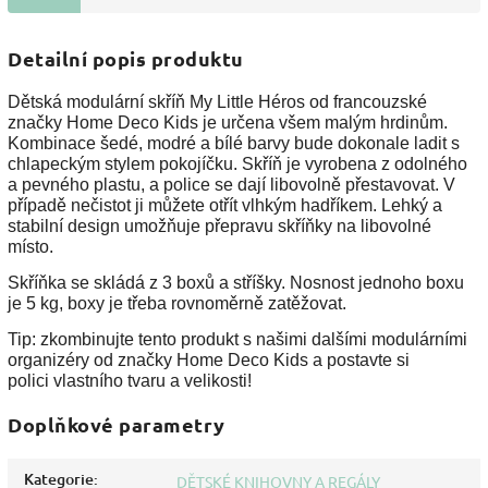
Detailní popis produktu
Dětská modulární skříň My Little Héros od francouzské
značky Home Deco Kids je určena všem malým hrdinům.
Kombinace šedé, modré a bílé barvy bude dokonale ladit s
chlapeckým stylem pokojíčku. Skříň je vyrobena z odolného
a pevného plastu, a police se dají libovolně přestavovat. V
případě nečistot ji můžete otřít vlhkým hadříkem. Lehký a
stabilní design umožňuje přepravu skříňky na libovolné
místo.
Skříňka se skládá z 3 boxů a stříšky. Nosnost jednoho boxu
je 5 kg, boxy je třeba rovnoměrně zatěžovat.
Tip: zkombinujte tento produkt s našimi dalšími modulárními
organizéry od značky Home Deco Kids a postavte si
polici vlastního tvaru a velikosti!
Doplňkové parametry
Kategorie
:
DĚTSKÉ KNIHOVNY A REGÁLY