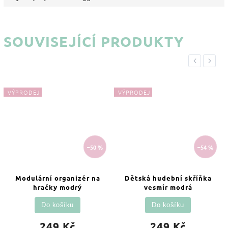
SOUVISEJÍCÍ PRODUKTY
Previous
Next
VÝPRODEJ
VÝPRODEJ
–50 %
–54 %
Modulární organizér na
Dětská hudební skříňka
hračky modrý
vesmír modrá
Do košíku
Do košíku
249 Kč
249 Kč