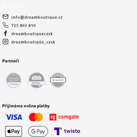
KONTAKT
info
@
dreamboutique.cz
725 803 810
dreamboutiqueczsk
dreamboutique_czsk
Partneři
Přijímáme online platby