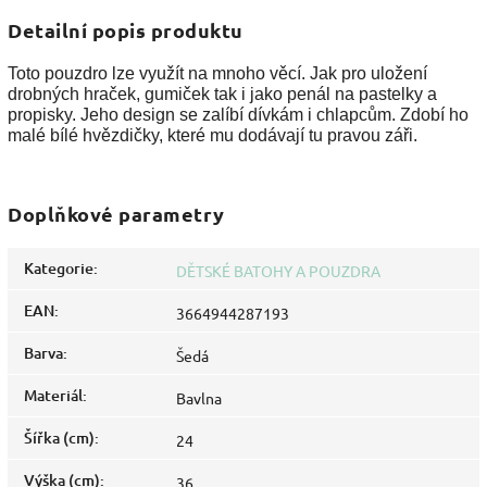
Detailní popis produktu
Toto pouzdro lze využít na mnoho věcí. Jak pro uložení
drobných hraček, gumiček tak i jako penál na pastelky a
propisky. Jeho design se zalíbí dívkám i chlapcům. Zdobí ho
malé bílé hvězdičky, které mu dodávají tu pravou záři.
Doplňkové parametry
Kategorie
:
DĚTSKÉ BATOHY A POUZDRA
EAN
:
3664944287193
Barva
:
Šedá
Materiál
:
Bavlna
Šířka (cm)
:
24
Výška (cm)
:
36