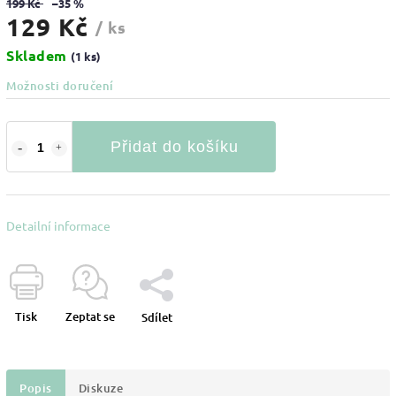
199 Kč
–35 %
129 Kč
/ ks
Skladem
(1 ks)
Možnosti doručení
Přidat do košíku
Detailní informace
Tisk
Zeptat se
Sdílet
Popis
Diskuze