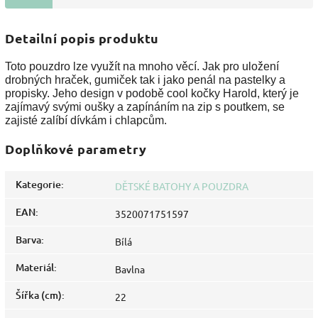
Detailní popis produktu
Toto pouzdro lze využít na mnoho věcí. Jak pro uložení
drobných hraček, gumiček tak i jako penál na pastelky a
propisky. Jeho design v podobě cool kočky Harold, který je
zajímavý svými oušky a zapínáním na zip s poutkem, se
zajisté zalíbí dívkám i chlapcům.
Doplňkové parametry
Kategorie
:
DĚTSKÉ BATOHY A POUZDRA
EAN
:
3520071751597
Barva
:
Bílá
Materiál
:
Bavlna
Šířka (cm)
:
22