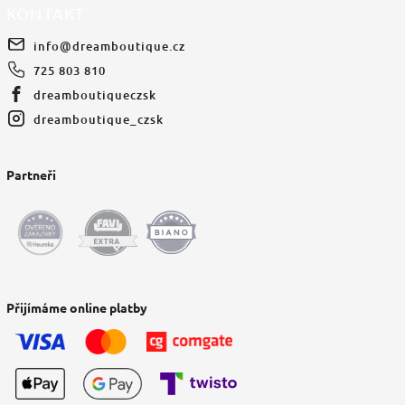
KONTAKT
info
@
dreamboutique.cz
725 803 810
dreamboutiqueczsk
dreamboutique_czsk
Partneři
Přijímáme online platby