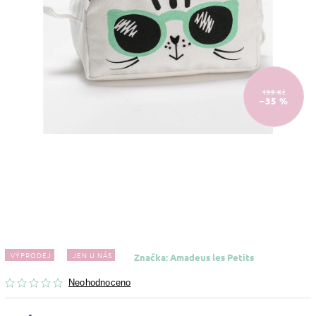
199 Kč
–35 %
VÝPRODEJ
JEN U NÁS
Značka:
Amadeus les Petits
Neohodnoceno