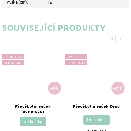
Výška (cm)
:
14
SOUVISEJÍCÍ PRODUKTY
Previous
Next
VÝPRODEJ
VÝPRODEJ
JEN U NÁS
JEN U NÁS
–37 %
–37 %
Předškolní sáček
Předškolní sáček Dino
jednorožec
Do košíku
Do košíku