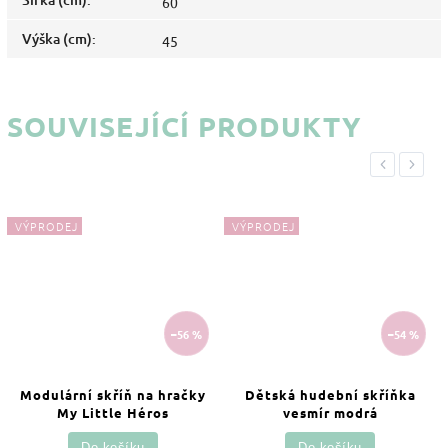
60
Výška (cm)
:
45
SOUVISEJÍCÍ PRODUKTY
Previous
Next
VÝPRODEJ
VÝPRODEJ
–56 %
–54 %
Modulární skříň na hračky
Dětská hudební skříňka
My Little Héros
vesmír modrá
Do košíku
Do košíku