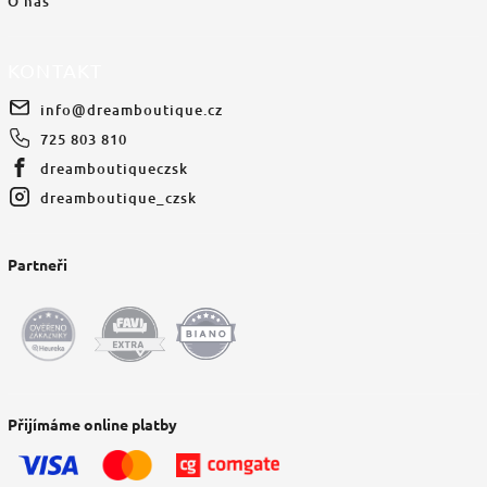
O nás
KONTAKT
info
@
dreamboutique.cz
725 803 810
dreamboutiqueczsk
dreamboutique_czsk
Partneři
Přijímáme online platby