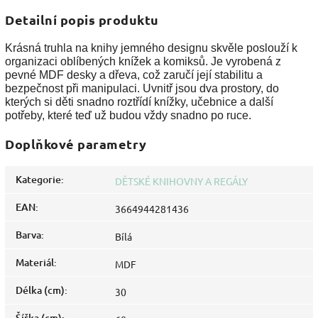
Detailní popis produktu
Krásná truhla na knihy jemného designu skvěle poslouží k
organizaci oblíbených knížek a komiksů. Je vyrobená z
pevné MDF desky a dřeva, což zaručí její stabilitu a
bezpečnost při manipulaci. Uvnitř jsou dva prostory, do
kterých si děti snadno roztřídí knížky, učebnice a další
potřeby, které teď už budou vždy snadno po ruce.
Doplňkové parametry
Kategorie
:
DĚTSKÉ KNIHOVNY A REGÁLY
EAN
:
3664944281436
Barva
:
Bílá
Materiál
:
MDF
Délka (cm)
:
30
Šířka (cm)
: