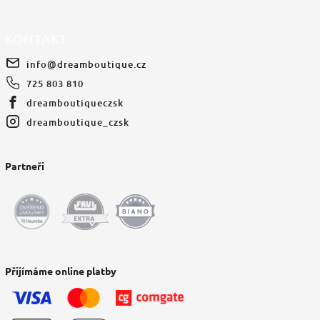
KONTAKT
info
@
dreamboutique.cz
725 803 810
dreamboutiqueczsk
dreamboutique_czsk
Partneři
Přijímáme online platby