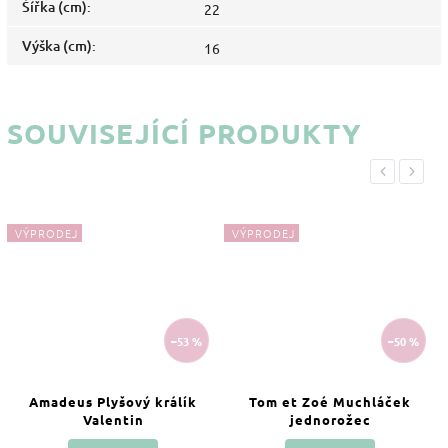
Šířka (cm)
:
22
Výška (cm)
:
16
SOUVISEJÍCÍ PRODUKTY
Previous
Next
VÝPRODEJ
VÝPRODEJ
–53 %
–50 %
Amadeus Plyšový králík
Tom et Zoé Muchláček
Valentin
jednorožec