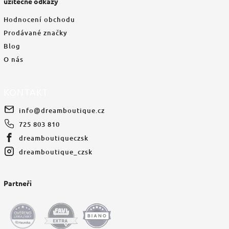
užitečné odkazy
Hodnocení obchodu
Prodávané značky
Blog
O nás
KONTAKT
info
@
dreamboutique.cz
725 803 810
dreamboutiqueczsk
dreamboutique_czsk
Partneři