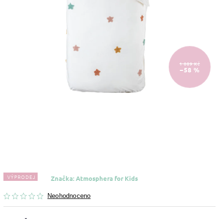
1 089 Kč
–58 %
VÝPRODEJ
Značka:
Atmosphera for Kids
Neohodnoceno