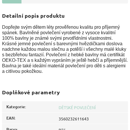
Detailní popis produktu
Dopřejte svým dětem léty prověřenou kvalitu pro příjemný
spánek. Bavlněné povlečení vyrobené z vysoce kvalitní
100% bavlny je známé svými prvotřídními vlastnostmi.
Krásné jemné povlečení s barevnými hvězdičkami doslova
nadchne každou malou slečnu a potěší i všechny malé kluky
s bezbřehou fantazií. Povlečení z hebké bavlny má certifikát
OEKO-TEX a s každým vypráním je ještě hebčí a příjemnější.
Bavlna je také ideální materiál povlečení pro děti s alergiemi
a citlivou pokožkou.
Doplňkové parametry
Kategorie
:
DĚTSKÉ POVLEČENÍ
EAN
:
3560232611643
Barva
:
Bílá