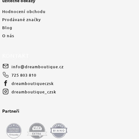
užitečné odkazy
Hodnocení obchodu
Prodávané značky
Blog
O nás
KONTAKT
info
@
dreamboutique.cz
725 803 810
dreamboutiqueczsk
dreamboutique_czsk
Partneři