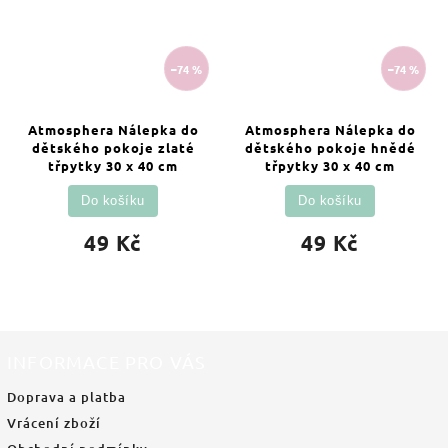
–74 %
–74 %
Atmosphera Nálepka do
Atmosphera Nálepka do
dětského pokoje zlaté
dětského pokoje hnědé
třpytky 30 x 40 cm
třpytky 30 x 40 cm
Do košíku
Do košíku
49 Kč
49 Kč
INFORMACE PRO VÁS
Doprava a platba
Vrácení zboží