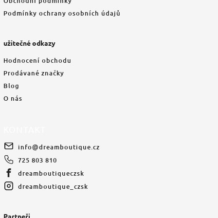
Obchodní podmínky
Podmínky ochrany osobních údajů
užitečné odkazy
Hodnocení obchodu
Prodávané značky
Blog
O nás
KONTAKT
info
@
dreamboutique.cz
725 803 810
dreamboutiqueczsk
dreamboutique_czsk
Partneři