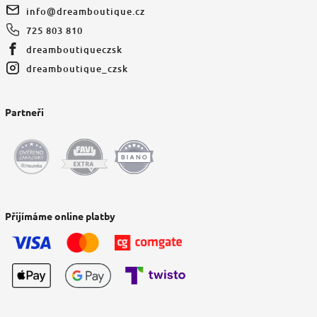
info
@
dreamboutique.cz
725 803 810
dreamboutiqueczsk
dreamboutique_czsk
Partneři
Přijímáme online platby