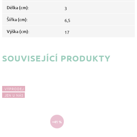
Délka (cm)
:
3
Šířka (cm)
:
6,5
Výška (cm)
:
17
SOUVISEJÍCÍ PRODUKTY
VÝPRODEJ
JEN U NÁS
–41 %