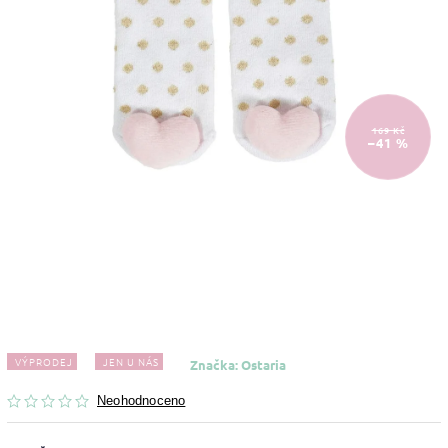
169 Kč
–41 %
VÝPRODEJ
JEN U NÁS
Značka:
Ostaria
Neohodnoceno