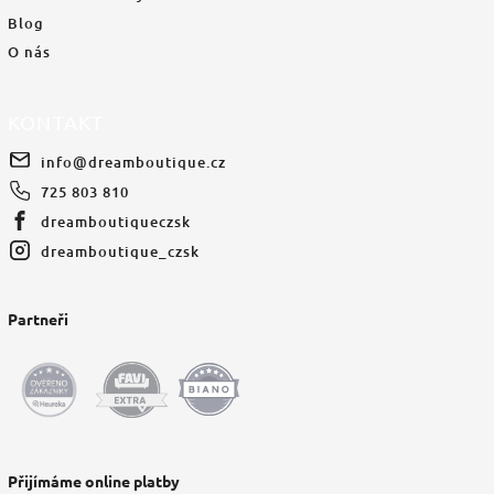
Blog
O nás
KONTAKT
info
@
dreamboutique.cz
725 803 810
dreamboutiqueczsk
dreamboutique_czsk
Partneři
Přijímáme online platby