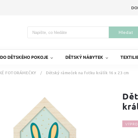
DO
Hledat
 DO DĚTSKÉHO POKOJE
DĚTSKÝ NÁBYTEK
TEXTILI
KÉ FOTORÁMEČKY
/
Dětský rámeček na fotku králík 16 x 23 cm
Dět
krá
VÝPRO