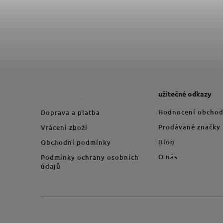
užitečné odkazy
INFORMACE PRO VÁS
Hodnocení obcho
Doprava a platba
Prodávané značky
Vrácení zboží
Blog
Obchodní podmínky
O nás
Podmínky ochrany osobních
údajů