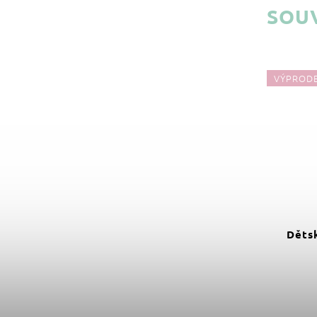
SOUV
VÝPRODEJ
VÝPROD
349 Kč
–45 %
Dětské zrcadlo králík 25 x 38
Dětsk
cm
Do košíku
189 Kč