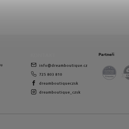
Partneři
KONTAKT
du
info
@
dreamboutique.cz
725 803 810
dreamboutiqueczsk
dreamboutique_czsk