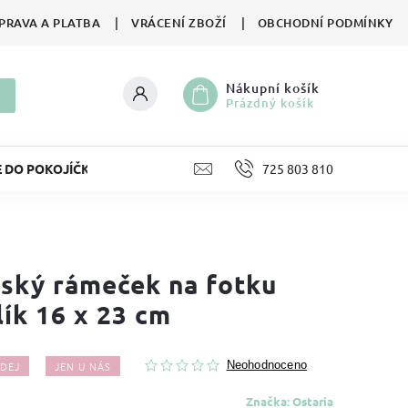
PRAVA A PLATBA
VRÁCENÍ ZBOŽÍ
OBCHODNÍ PODMÍNKY
Nákupní košík
Prázdný košík
E DO POKOJÍČKU
LIFESTYLE
725 803 810
HRAČKY
II. JA
ský rámeček na fotku
lík 16 x 23 cm
DEJ
JEN U NÁS
Neohodnoceno
Značka:
Ostaria