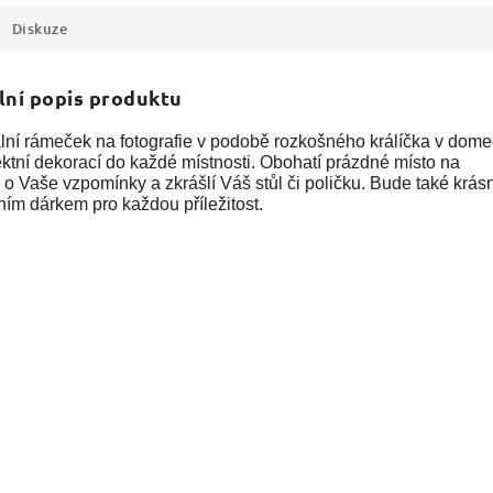
Diskuze
lní popis produktu
ální rámeček na fotografie v podobě rozkošného králíčka v dom
ektní dekorací do každé místnosti. Obohatí prázdné místo na
 o Vaše vzpomínky a zkrášlí Váš stůl či poličku. Bude také krá
ím dárkem pro každou příležitost.