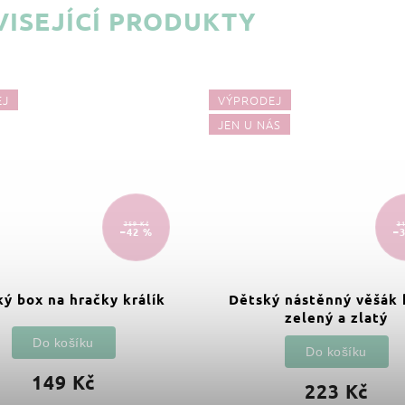
ISEJÍCÍ PRODUKTY
EJ
VÝPRODEJ
JEN U NÁS
259 Kč
31
–42 %
–
ý box na hračky králík
Dětský nástěnný věšák 
zelený a zlatý
Do košíku
Do košíku
149 Kč
223 Kč