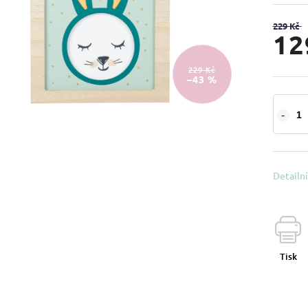
229 Kč
12
229 Kč
–43 %
Detailn
Tisk