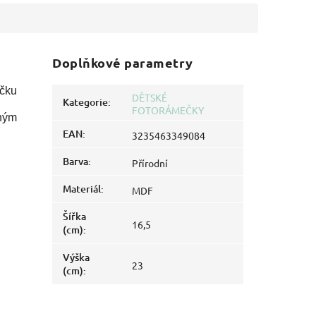
Doplňkové parametry
ečku
DĚTSKÉ
Kategorie
:
FOTORÁMEČKY
sným
EAN
:
3235463349084
Barva
:
Přírodní
Materiál
:
MDF
Šířka
16,5
(cm)
:
Výška
23
(cm)
: