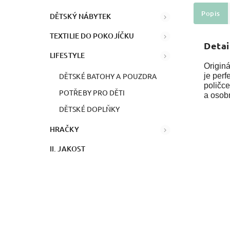
Popis
DĚTSKÝ NÁBYTEK
TEXTILIE DO POKOJÍČKU
Detai
LIFESTYLE
Origin
DĚTSKÉ BATOHY A POUZDRA
je perf
poličce
POTŘEBY PRO DĚTI
a osobn
DĚTSKÉ DOPLŇKY
HRAČKY
II. JAKOST