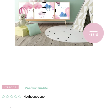
349 Kč
–57 %
VÝPRODEJ
Značka:
Funlife
Neohodnoceno