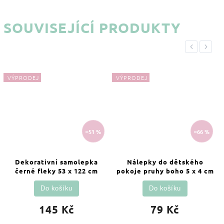
SOUVISEJÍCÍ PRODUKTY
Previous
Next
VÝPRODEJ
VÝPRODEJ
–51 %
–66 %
Dekorativní samolepka
Nálepky do dětského
černé fleky 53 x 122 cm
pokoje pruhy boho 5 x 4 cm
Do košíku
Do košíku
145 Kč
79 Kč