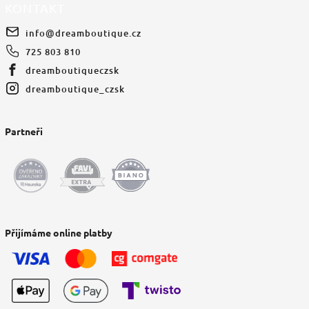
KONTAKT
info
@
dreamboutique.cz
725 803 810
dreamboutiqueczsk
dreamboutique_czsk
Partneři
Přijímáme online platby