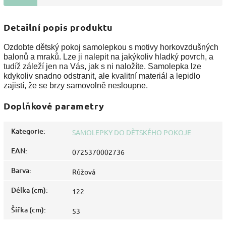
Detailní popis produktu
Ozdobte dětský pokoj samolepkou s motivy horkovzdušných
balonů a mraků. Lze ji nalepit na jakýkoliv hladký povrch, a
tudíž záleží jen na Vás, jak s ni naložíte. Samolepka lze
kdykoliv snadno odstranit, ale kvalitní materiál a lepidlo
zajistí, že se brzy samovolně nesloupne.
Doplňkové parametry
Kategorie
:
SAMOLEPKY DO DĚTSKÉHO POKOJE
EAN
:
0725370002736
Barva
:
Růžová
Délka (cm)
:
122
Šířka (cm)
:
53