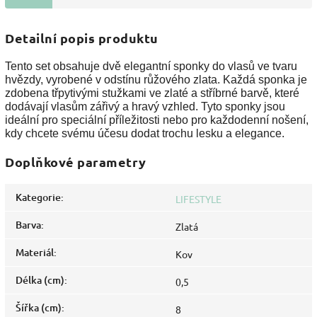
Detailní popis produktu
Tento set obsahuje dvě elegantní sponky do vlasů ve tvaru
hvězdy, vyrobené v odstínu růžového zlata. Každá sponka je
zdobena třpytivými stužkami ve zlaté a stříbrné barvě, které
dodávají vlasům zářivý a hravý vzhled. Tyto sponky jsou
ideální pro speciální příležitosti nebo pro každodenní nošení,
kdy chcete svému účesu dodat trochu lesku a elegance.
Doplňkové parametry
Kategorie
:
LIFESTYLE
Barva
:
Zlatá
Materiál
:
Kov
Délka (cm)
:
0,5
Šířka (cm)
:
8