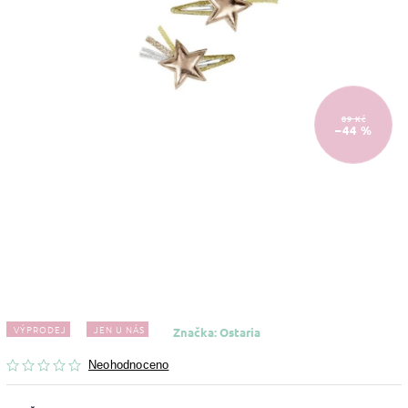
89 Kč
–44 %
VÝPRODEJ
JEN U NÁS
Značka:
Ostaria
Neohodnoceno