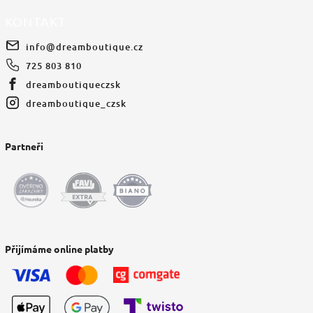
KONTAKT
info
@
dreamboutique.cz
725 803 810
dreamboutiqueczsk
dreamboutique_czsk
Partneři
Přijímáme online platby