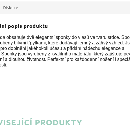
Diskuze
lní popis produktu
ada obsahuje dvě elegantní sponky do vlasů ve tvaru srdce. Sp
obeny bílými třpytkami, které dodávají jemný a zářivý vzhled. J
 pro doplnění jakéhokoli účesu a přidání nádechu elegance a
 Sponky jsou vyrobeny z kvalitního materiálu, který zajišťuje p
í a dlouhou životnost. Perfektní pro každodenní nošení i speciá
osti.
ISEJÍCÍ PRODUKTY