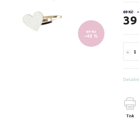
69 Kč
39
69 Kč
–43 %
Detailn
Tisk