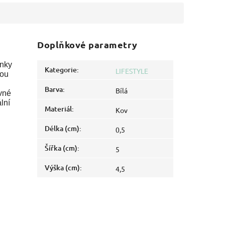
Doplňkové parametry
onky
Kategorie
:
LIFESTYLE
sou
Barva
:
Bílá
evné
lní
Materiál
:
Kov
Délka (cm)
:
0,5
Šířka (cm)
:
5
Výška (cm)
:
4,5