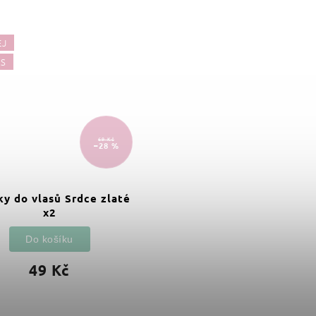
EJ
ÁS
69 Kč
–28 %
y do vlasů Srdce zlaté
x2
Do košíku
49 Kč