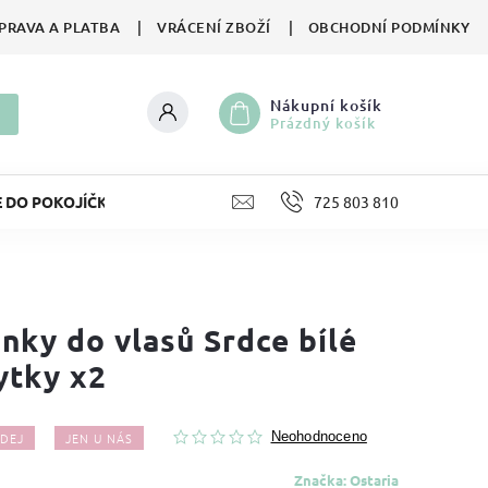
PRAVA A PLATBA
VRÁCENÍ ZBOŽÍ
OBCHODNÍ PODMÍNKY
Nákupní košík
Prázdný košík
E DO POKOJÍČKU
LIFESTYLE
725 803 810
HRAČKY
II. JA
nky do vlasů Srdce bílé
ytky x2
DEJ
JEN U NÁS
Neohodnoceno
Značka:
Ostaria