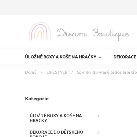
ÚLOŽNÉ BOXY A KOŠE NA HRAČKY
DEKORACE
Domů
/
LIFESTYLE
/
Sponky do vlasů Srdce bílé tř
Kategorie
ÚLOŽNÉ BOXY A KOŠE NA
HRAČKY
DEKORACE DO DĚTSKÉHO
POKOJE