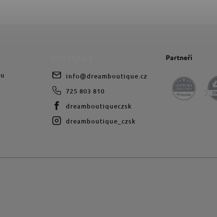
Partneři
KONTAKT
du
info
@
dreamboutique.cz
725 803 810
dreamboutiqueczsk
dreamboutique_czsk