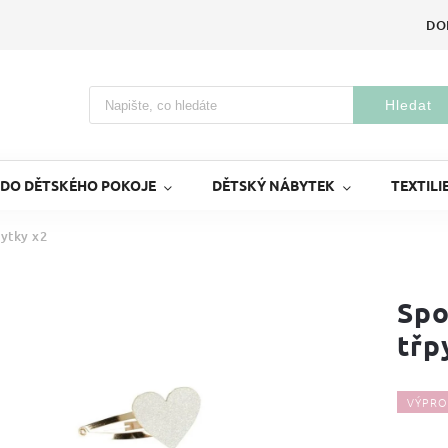
DO
Hledat
 DO DĚTSKÉHO POKOJE
DĚTSKÝ NÁBYTEK
TEXTILI
pytky x2
Spo
třp
VÝPRO