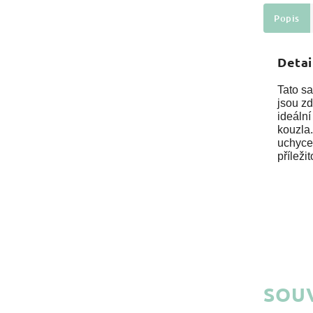
Popis
Detai
Tato s
jsou zd
ideální
kouzla.
uchycen
příležit
SOUV