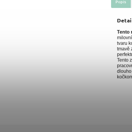
Popis
Detai
Tento 
milovn
tvaru k
tmavě z
perfek
Tento z
pracovn
dlouho 
kočkomi