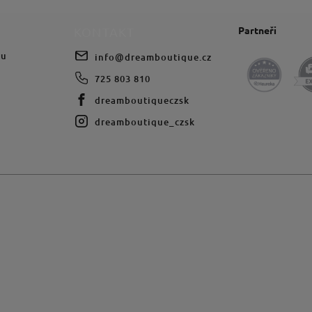
Partneři
KONTAKT
du
info
@
dreamboutique.cz
725 803 810
dreamboutiqueczsk
dreamboutique_czsk