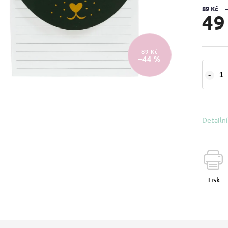
89 Kč
49
89 Kč
–44 %
Detailn
Tisk