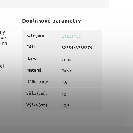
Doplňkové parametry
hny
Kategorie
:
LIFESTYLE
 ve
ě na
EAN
:
3235463338279
Barva
:
Černá
el
Materiál
:
Papír
Délka (cm)
:
2,5
Šířka (cm)
:
10
Výška (cm)
:
10,5