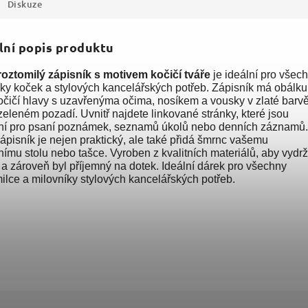
Diskuze
lní popis produktu
roztomilý zápisník s motivem kočičí tváře
je ideální pro všec
íky koček a stylových kancelářských potřeb. Zápisník má obálku
očičí hlavy s uzavřenýma očima, nosíkem a vousky v zlaté barv
eleném pozadí. Uvnitř najdete linkované stránky, které jsou
tní pro psaní poznámek, seznamů úkolů nebo denních záznamů.
ápisník je nejen praktický, ale také přidá šmrnc vašemu
ímu stolu nebo tašce. Vyroben z kvalitních materiálů, aby vydrž
a zároveň byl příjemný na dotek. Ideální dárek pro všechny
lce a milovníky stylových kancelářských potřeb.