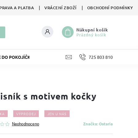
PRAVA A PLATBA
VRÁCENÍ ZBOŽÍ
OBCHODNÍ PODMÍNKY
Nákupní košík
Prázdný košík
E DO POKOJÍČKU
LIFESTYLE
725 803 810
HRAČKY
II. JA
isník s motivem kočky
KA
VÝPRODEJ
JEN U NÁS
Značka:
Ostaria
Neohodnoceno