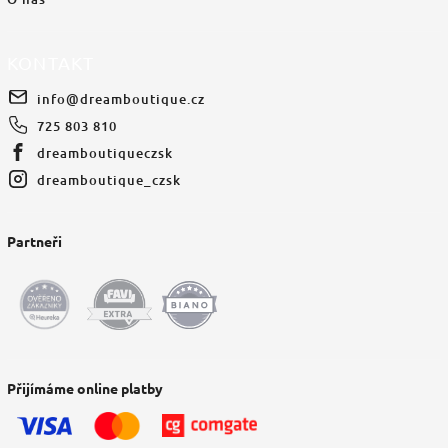
KONTAKT
info
@
dreamboutique.cz
725 803 810
dreamboutiqueczsk
dreamboutique_czsk
Partneři
Přijímáme online platby