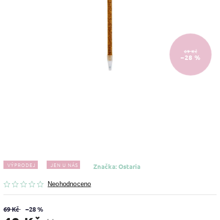
69 Kč
–28 %
VÝPRODEJ
JEN U NÁS
Značka:
Ostaria
Neohodnoceno
69 Kč
–28 %