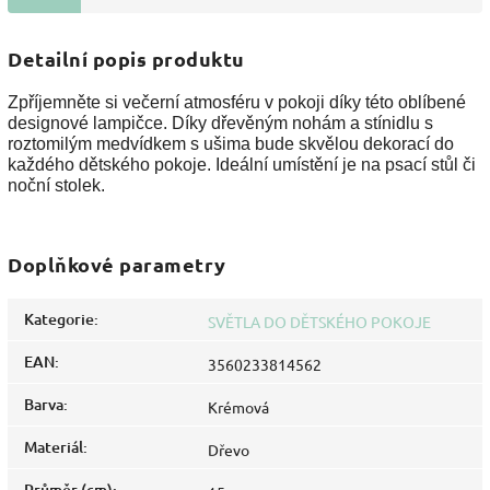
Detailní popis produktu
Zpříjemněte si večerní atmosféru v pokoji díky této oblíbené
designové lampičce. Díky dřevěným nohám a stínidlu s
roztomilým medvídkem s ušima bude skvělou dekorací do
každého dětského pokoje. Ideální umístění je na psací stůl či
noční stolek.
Doplňkové parametry
Kategorie
:
SVĚTLA DO DĚTSKÉHO POKOJE
EAN
:
3560233814562
Barva
:
Krémová
Materiál
:
Dřevo
Průměr (cm)
: