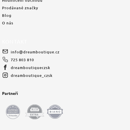
Hodnocení obchodu
Prodávané značky
Blog
O nás
KONTAKT
info
@
dreamboutique.cz
725 803 810
dreamboutiqueczsk
dreamboutique_czsk
Partneři