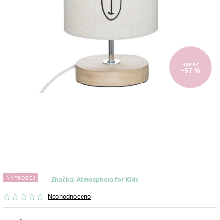
449 Kč
–57 %
VÝPRODEJ
Značka:
Atmosphera for Kids
Neohodnoceno