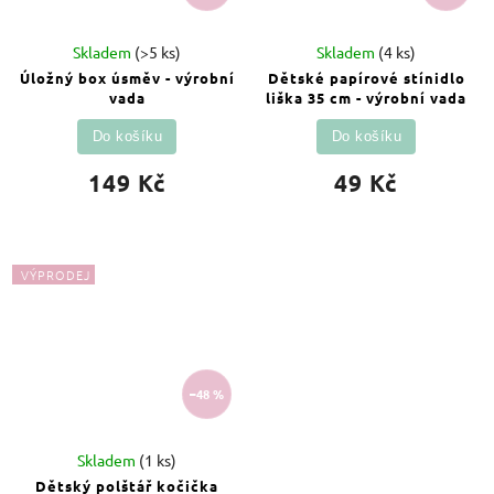
Skladem
(>5 ks)
Skladem
(4 ks)
Úložný box úsměv - výrobní
Dětské papírové stínidlo
vada
liška 35 cm - výrobní vada
Do košíku
Do košíku
149 Kč
49 Kč
VÝPRODEJ
–48 %
Skladem
(1 ks)
Dětský polštář kočička