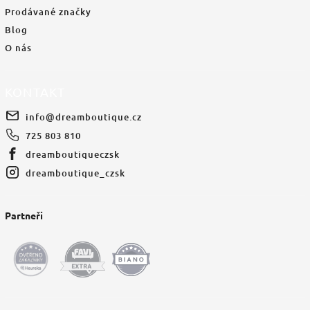
Prodávané značky
Blog
O nás
KONTAKT
info
@
dreamboutique.cz
725 803 810
dreamboutiqueczsk
dreamboutique_czsk
Partneři