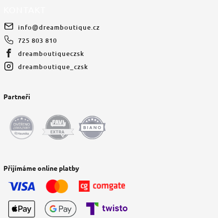
KONTAKT
info
@
dreamboutique.cz
725 803 810
dreamboutiqueczsk
dreamboutique_czsk
Partneři
Přijímáme online platby