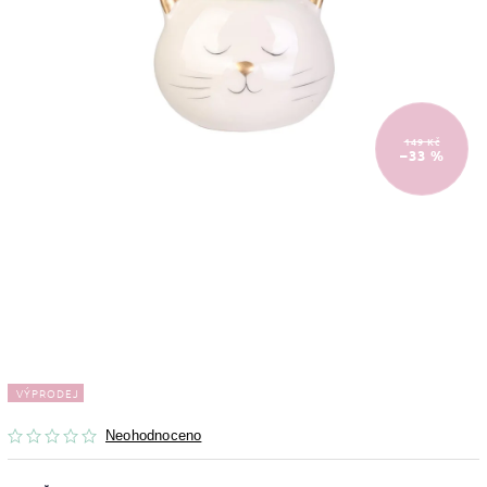
149 Kč
–33 %
VÝPRODEJ
Neohodnoceno