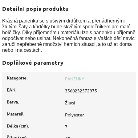
Detailní popis produktu
Krásná panenka se slušivým drdůlkem a přenádhernými
žlutými šaty a křidélky bude skvělým společníkem pro malé
holčičky. Díky příjemnému materiálu lze s panenkou příjemně
odpočívat nebo usínat. Nekonečná fantazie Vašich dětí navíc
zaručí nepřeberné množství herních situací, a to už ať doma
nebo i na cestách.
Doplňkové parametry
Kategorie
:
PANENKY
EAN
:
3560232572975
Barva
:
Žlutá
Materiál
:
Polyester
Délka (cm)
:
7
Šířka (cm)
: