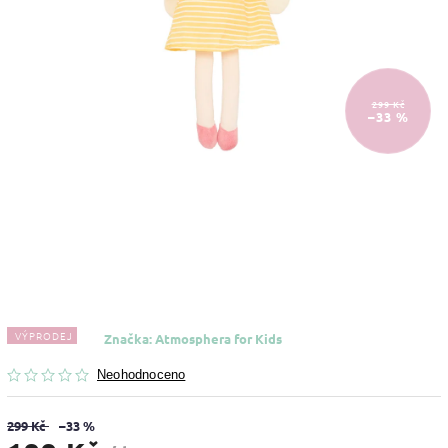
299 Kč
–33 %
VÝPRODEJ
Značka:
Atmosphera for Kids
Neohodnoceno
299 Kč
–33 %