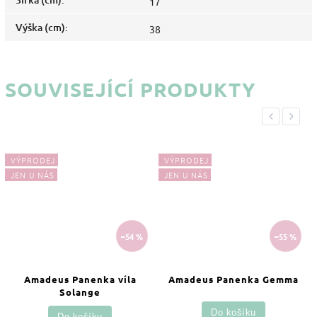
17
Výška (cm)
:
38
SOUVISEJÍCÍ PRODUKTY
Previous
Next
VÝPRODEJ
VÝPRODEJ
JEN U NÁS
JEN U NÁS
–54 %
–55 %
Amadeus Panenka víla
Amadeus Panenka Gemma
Solange
Do košíku
Do košíku