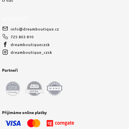
O nás
KONTAKT
info
@
dreamboutique.cz
725 803 810
dreamboutiqueczsk
dreamboutique_czsk
Partneři
Přijímáme online platby