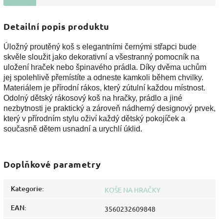
Detailní popis produktu
Úložný proutěný koš s elegantními černými střapci bude
skvěle sloužit jako dekorativní a všestranný pomocník na
uložení hraček nebo špinavého prádla. Díky dvěma uchům
jej spolehlivě přemístíte a odneste kamkoli během chvilky.
Materiálem je přírodní rákos, který zútulní každou místnost.
Odolný dětský rákosový koš na hračky, prádlo a jiné
nezbytnosti je praktický a zároveň nádherný designový prvek,
který v přírodním stylu oživí každý dětský pokojíček a
současně dětem usnadní a urychlí úklid.
Doplňkové parametry
Kategorie
:
KOŠE NA HRAČKY
EAN
:
3560232609848