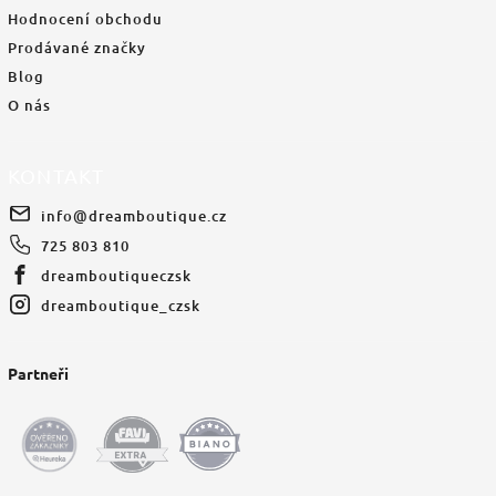
Hodnocení obchodu
Prodávané značky
Blog
O nás
KONTAKT
info
@
dreamboutique.cz
725 803 810
dreamboutiqueczsk
dreamboutique_czsk
Partneři