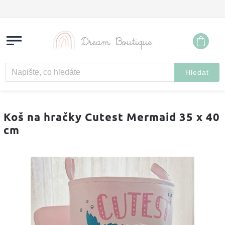
Hledat
Koš na hračky Cutest Mermaid 35 x 40
cm