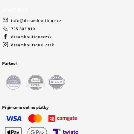
KONTAKT
info
@
dreamboutique.cz
725 803 810
dreamboutiqueczsk
dreamboutique_czsk
Partneři
Přijímáme online platby