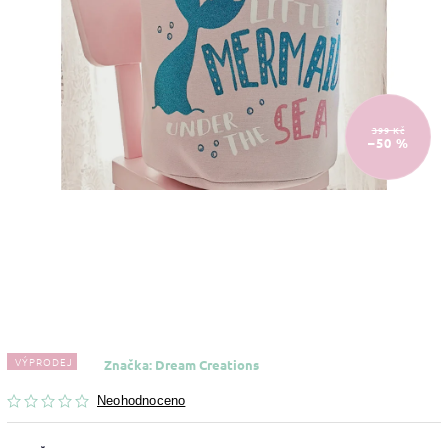
399 Kč
–50 %
VÝPRODEJ
Značka:
Dream Creations
Neohodnoceno