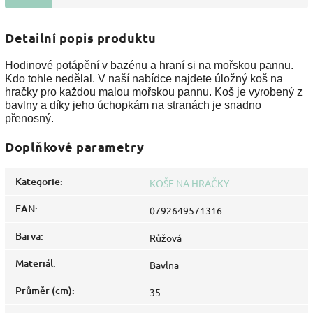
Detailní popis produktu
Hodinové potápění v bazénu a hraní si na mořskou pannu.
Kdo tohle nedělal. V naší nabídce najdete úložný koš na
hračky pro každou malou mořskou pannu. Koš je vyrobený z
bavlny a díky jeho úchopkám na stranách je snadno
přenosný.
Doplňkové parametry
Kategorie
:
KOŠE NA HRAČKY
EAN
:
0792649571316
Barva
:
Růžová
Materiál
:
Bavlna
Průměr (cm)
:
35