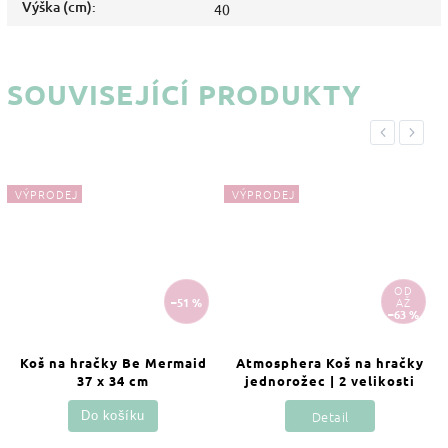
Výška (cm)
:
40
SOUVISEJÍCÍ PRODUKTY
Previous
Next
VÝPRODEJ
VÝPRODEJ
OD
–51 %
AŽ
–63 %
Koš na hračky Be Mermaid
Atmosphera Koš na hračky
37 x 34 cm
jednorožec | 2 velikosti
Detail
Do košíku