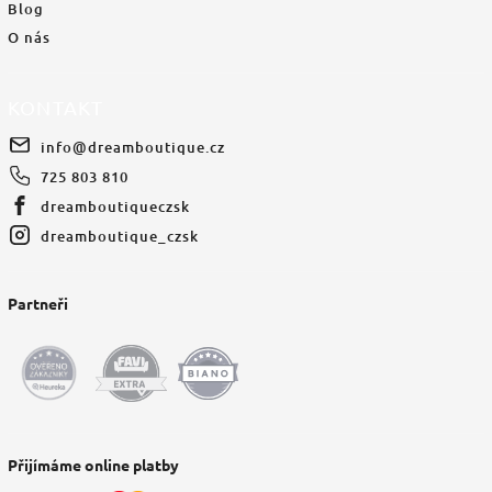
Blog
O nás
KONTAKT
info
@
dreamboutique.cz
725 803 810
dreamboutiqueczsk
dreamboutique_czsk
Partneři
Přijímáme online platby