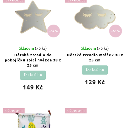
VÝPRODEJ
VÝPRODEJ
Nejprodávanější
Abecedně
–57 %
–63 %
Skladem
(>5 ks)
Skladem
(>5 ks)
Dětské zrcadlo do
Dětské zrcadlo mráček 38 x
pokojíčku spící hvězda 38 x
25 cm
25 cm
Do košíku
Do košíku
129 Kč
149 Kč
VÝPRODEJ
VÝPRODEJ