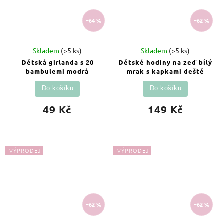
–64 %
–62 %
Skladem
(>5 ks)
Skladem
(>5 ks)
Dětská girlanda s 20
Dětské hodiny na zeď bílý
bambulemi modrá
mrak s kapkami deště
Do košíku
Do košíku
49 Kč
149 Kč
VÝPRODEJ
VÝPRODEJ
–62 %
–62 %