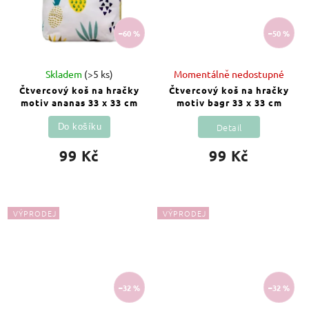
–60 %
–50 %
Skladem
(>5 ks)
Momentálně nedostupné
Čtvercový koš na hračky
Čtvercový koš na hračky
motiv ananas 33 x 33 cm
motiv bagr 33 x 33 cm
Detail
Do košíku
99 Kč
99 Kč
VÝPRODEJ
VÝPRODEJ
–32 %
–32 %