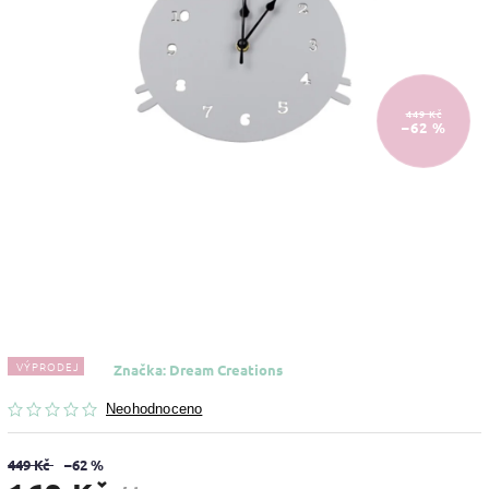
449 Kč
–62 %
VÝPRODEJ
Značka:
Dream Creations
Neohodnoceno
449 Kč
–62 %