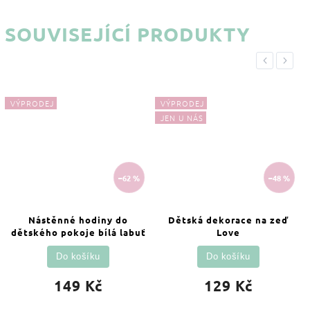
SOUVISEJÍCÍ PRODUKTY
Previous
Next
VÝPRODEJ
VÝPRODEJ
JEN U NÁS
–62 %
–48 %
Nástěnné hodiny do
Dětská dekorace na zeď
dětského pokoje bílá labuť
Love
Do košíku
Do košíku
149 Kč
129 Kč