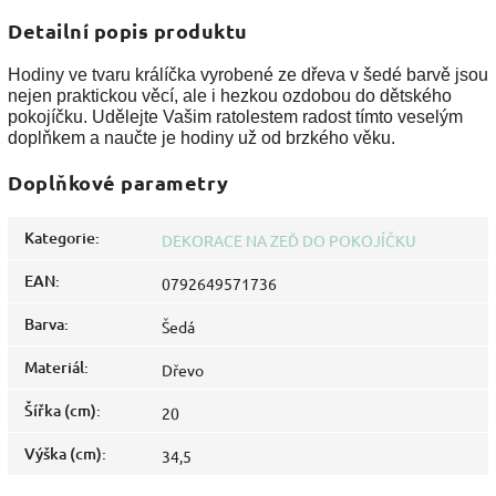
Detailní popis produktu
Hodiny ve tvaru králíčka vyrobené ze dřeva v šedé barvě jsou
nejen praktickou věcí, ale i hezkou ozdobou do dětského
pokojíčku. Udělejte Vašim ratolestem radost tímto veselým
doplňkem a naučte je hodiny už od brzkého věku.
Doplňkové parametry
Kategorie
:
DEKORACE NA ZEĎ DO POKOJÍČKU
EAN
:
0792649571736
Barva
:
Šedá
Materiál
:
Dřevo
Šířka (cm)
:
20
Výška (cm)
:
34,5