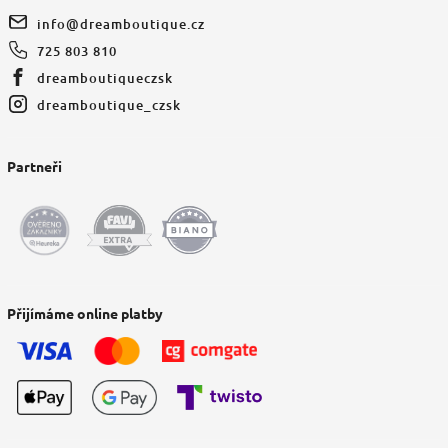
info
@
dreamboutique.cz
725 803 810
dreamboutiqueczsk
dreamboutique_czsk
Partneři
Přijímáme online platby