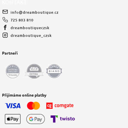
KONTAKT
info
@
dreamboutique.cz
725 803 810
dreamboutiqueczsk
dreamboutique_czsk
Partneři
Přijímáme online platby