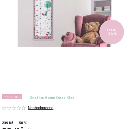
239 Kč
–58 %
VÝPRODEJ
Značka:
Home Deco Kids
Neohodnoceno
239 Kč
–58 %