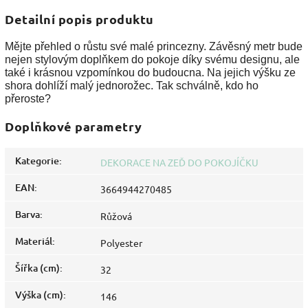
Detailní popis produktu
Mějte přehled o růstu své malé princezny. Závěsný metr bude
nejen stylovým doplňkem do pokoje díky svému designu, ale
také i krásnou vzpomínkou do budoucna. Na jejich výšku ze
shora dohlíží malý jednorožec. Tak schválně, kdo ho
přeroste?
Doplňkové parametry
Kategorie
:
DEKORACE NA ZEĎ DO POKOJÍČKU
EAN
:
3664944270485
Barva
:
Růžová
Materiál
:
Polyester
Šířka (cm)
:
32
Výška (cm)
:
146