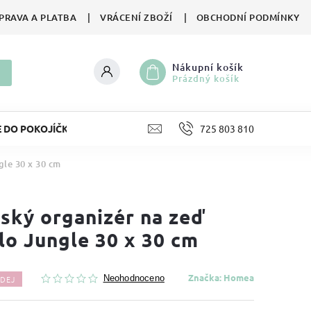
PRAVA A PLATBA
VRÁCENÍ ZBOŽÍ
OBCHODNÍ PODMÍNKY
Nákupní košík
Prázdný košík
E DO POKOJÍČKU
LIFESTYLE
725 803 810
HRAČKY
II. JA
gle 30 x 30 cm
ský organizér na zeď
lo Jungle 30 x 30 cm
Značka:
Homea
DEJ
Neohodnoceno