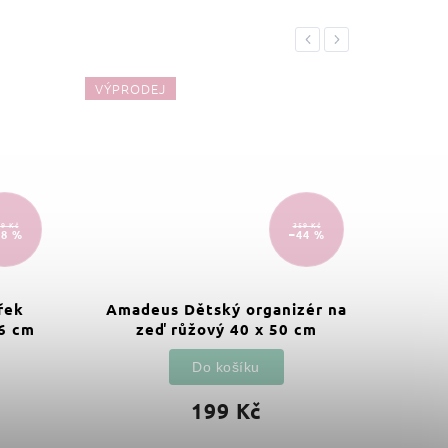
Previous
Next
VÝPRODEJ
VÝPRO
9 Kč
359 Kč
48 %
–44 %
řek
Amadeus Dětský organizér na
Děts
6 cm
zeď růžový 40 x 50 cm
Do košíku
199 Kč