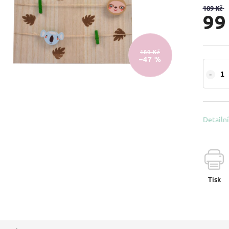
189 Kč
99
189 Kč
–47 %
Detailn
Tisk