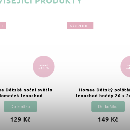
ISEJÍCÍ PRODUKTY
EJ
VÝPRODEJ
229 Kč
28
–43 %
–
a Dětské noční světlo
Homea Dětský polštá
domeček lenochod
lenochod hnědý 26 x 2
Do košíku
Do košíku
129 Kč
149 Kč