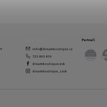
Partneři
KONTAKT
du
info
@
dreamboutique.cz
725 803 810
dreamboutiqueczsk
dreamboutique_czsk