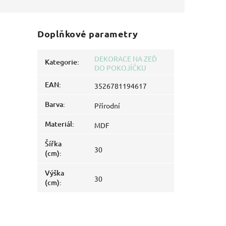
Doplňkové parametry
DEKORACE NA ZEĎ
Kategorie
:
DO POKOJÍČKU
EAN
:
3526781194617
Barva
:
Přírodní
Materiál
:
MDF
Šířka
30
(cm)
:
Výška
30
(cm)
: