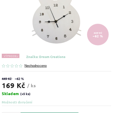
449 Kč
–62 %
VÝPRODEJ
Značka:
Dream Creations
Neohodnoceno
449 Kč
–62 %
169 Kč
/ ks
Skladem
(>5 ks)
Možnosti doručení