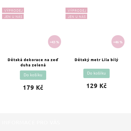
VÝPRODEJ
VÝPRODEJ
JEN U NÁS
JEN U NÁS
–43 %
–46 %
Dětská dekorace na zeď
Dětský metr Lila bílý
duha zelená
Do košíku
Do košíku
129 Kč
179 Kč
INFORMACE PRO VÁS