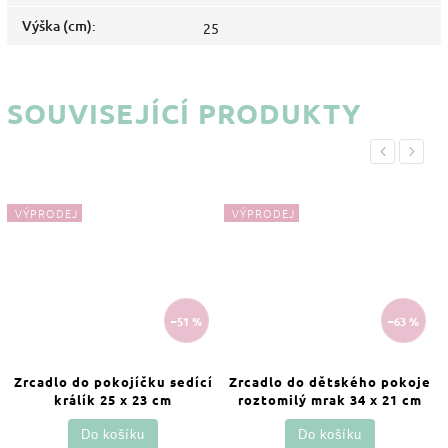
Výška (cm)
:
25
SOUVISEJÍCÍ PRODUKTY
Previous
Next
VÝPRODEJ
VÝPRODEJ
–51 %
–63 %
Zrcadlo do pokojíčku sedící
Zrcadlo do dětského pokoje
králík 25 x 23 cm
roztomilý mrak 34 x 21 cm
Do košíku
Do košíku