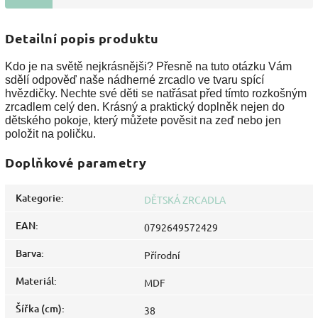
Detailní popis produktu
Kdo je na světě nejkrásnějši? Přesně na tuto otázku Vám
sdělí odpověď naše nádherné zrcadlo ve tvaru spící
hvězdičky. Nechte své děti se natřásat před tímto rozkošným
zrcadlem celý den. Krásný a praktický doplněk nejen do
dětského pokoje, který můžete pověsit na zeď nebo jen
položit na poličku.
Doplňkové parametry
Kategorie
:
DĚTSKÁ ZRCADLA
EAN
:
0792649572429
Barva
:
Přírodní
Materiál
:
MDF
Šířka (cm)
:
38