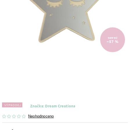
349 Kč
–57 %
VÝPRODEJ
Značka:
Dream Creations
Neohodnoceno