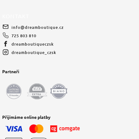
KONTAKT
info
@
dreamboutique.cz
725 803 810
dreamboutiqueczsk
dreamboutique_czsk
Partneři
Přijímáme online platby