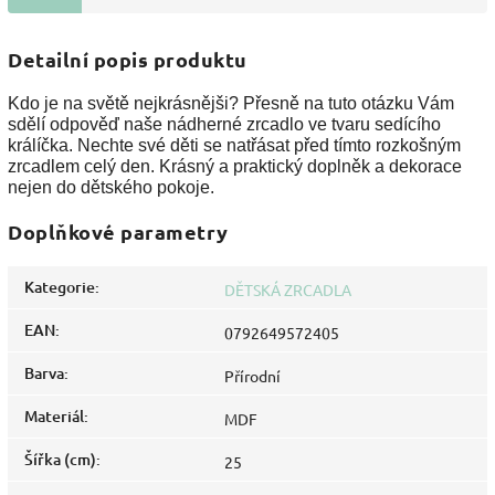
Detailní popis produktu
Kdo je na světě nejkrásnějši? Přesně na tuto otázku Vám
sdělí odpověď naše nádherné zrcadlo ve tvaru sedícího
králíčka. Nechte své děti se natřásat před tímto rozkošným
zrcadlem celý den. Krásný a praktický doplněk a dekorace
nejen do dětského pokoje.
Doplňkové parametry
Kategorie
:
DĚTSKÁ ZRCADLA
EAN
:
0792649572405
Barva
:
Přírodní
Materiál
:
MDF
Šířka (cm)
:
25