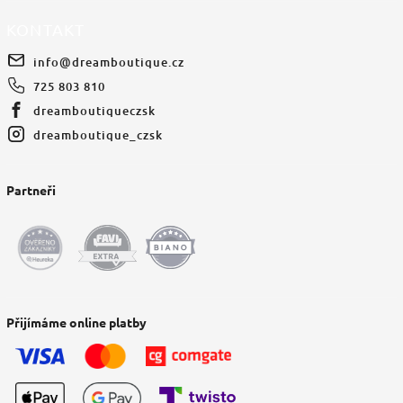
KONTAKT
info
@
dreamboutique.cz
725 803 810
dreamboutiqueczsk
dreamboutique_czsk
Partneři
Přijímáme online platby