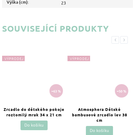
Výška (cm)
:
23
SOUVISEJÍCÍ PRODUKTY
Previous
Next
VÝPRODEJ
VÝPRODEJ
–63 %
–50 %
Zrcadlo do dětského pokoje
Atmosphera Dětské
roztomilý mrak 34 x 21 cm
bambusové zrcadlo lev 38
cm
Do košíku
Do košíku