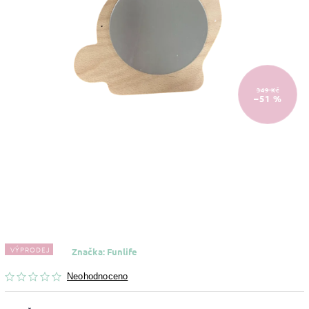
349 Kč
–51 %
VÝPRODEJ
Značka:
Funlife
Neohodnoceno