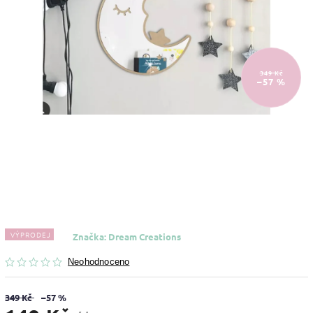
349 Kč
–57 %
VÝPRODEJ
Značka:
Dream Creations
Neohodnoceno
349 Kč
–57 %