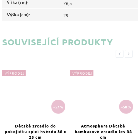
Šířka (cm)
:
26,5
Výška (cm)
:
29
SOUVISEJÍCÍ PRODUKTY
Previous
Next
VÝPRODEJ
VÝPRODEJ
–57 %
–50 %
Dětské zrcadlo do
Atmosphera Dětské
pokojíčku spící hvězda 38 x
bambusové zrcadlo lev 38
25 cm
cm