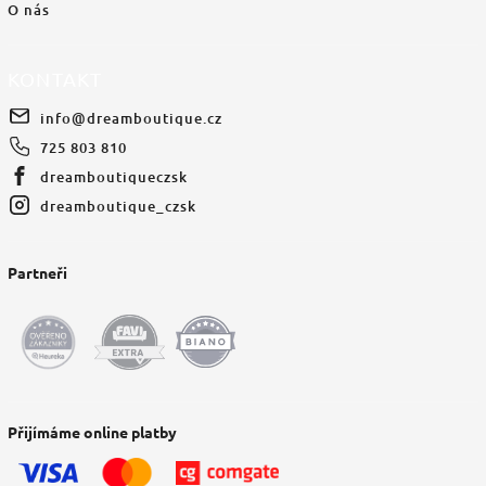
O nás
KONTAKT
info
@
dreamboutique.cz
725 803 810
dreamboutiqueczsk
dreamboutique_czsk
Partneři
Přijímáme online platby