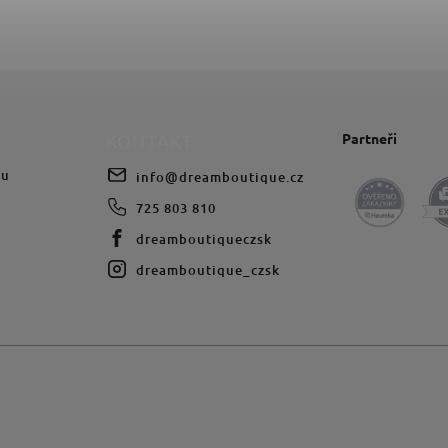
Partneři
KONTAKT
du
info
@
dreamboutique.cz
725 803 810
dreamboutiqueczsk
dreamboutique_czsk