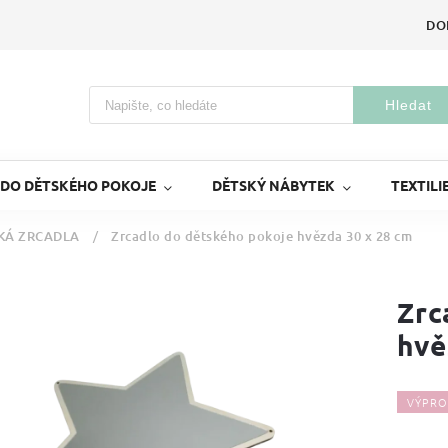
DO
Hledat
 DO DĚTSKÉHO POKOJE
DĚTSKÝ NÁBYTEK
TEXTILI
KÁ ZRCADLA
/
Zrcadlo do dětského pokoje hvězda 30 x 28 cm
Zrc
hvě
VÝPRO