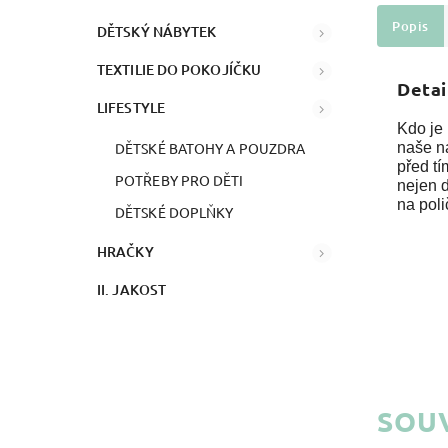
Popis
DĚTSKÝ NÁBYTEK
TEXTILIE DO POKOJÍČKU
Detai
LIFESTYLE
Kdo je
DĚTSKÉ BATOHY A POUZDRA
naše ná
před t
POTŘEBY PRO DĚTI
nejen d
na poli
DĚTSKÉ DOPLŇKY
HRAČKY
II. JAKOST
SOUV