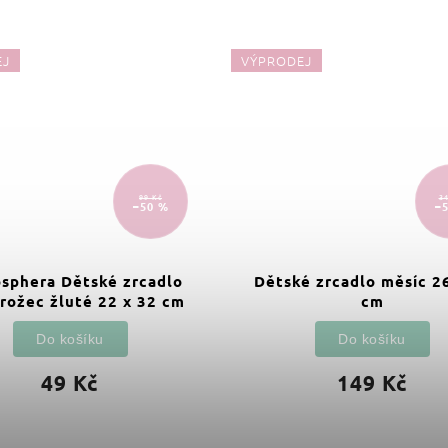
EJ
VÝPRODEJ
99 Kč
34
–50 %
–
sphera Dětské zrcadlo
Dětské zrcadlo měsíc 2
rožec žluté 22 x 32 cm
cm
Do košíku
Do košíku
49 Kč
149 Kč