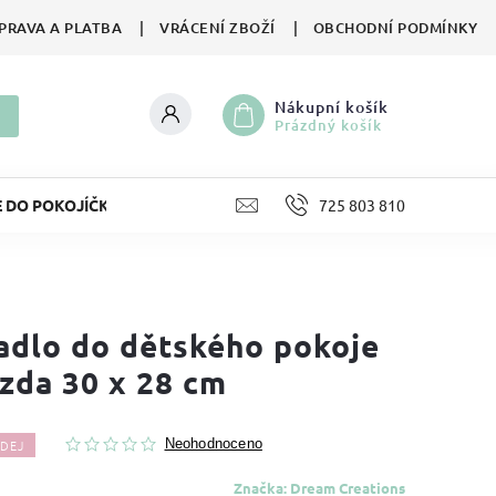
PRAVA A PLATBA
VRÁCENÍ ZBOŽÍ
OBCHODNÍ PODMÍNKY
Nákupní košík
Prázdný košík
E DO POKOJÍČKU
LIFESTYLE
725 803 810
HRAČKY
II. JA
adlo do dětského pokoje
zda 30 x 28 cm
DEJ
Neohodnoceno
Značka:
Dream Creations