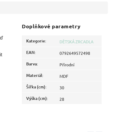
Doplňkové parametry
ěď
Kategorie
:
DĚTSKÁ ZRCADLA
EAN
:
0792649572498
t
Barva
:
Přírodní
Materiál
:
MDF
Šířka (cm)
:
30
Výška (cm)
:
28