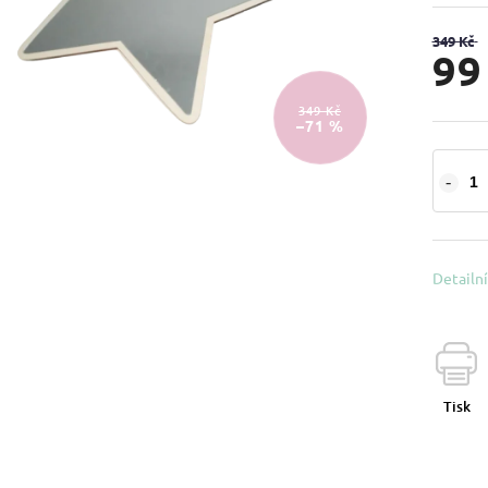
349 Kč
99
349 Kč
–71 %
Detailn
Tisk