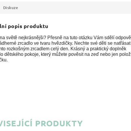
Diskuze
lní popis produktu
 na světě nejkrásnějši? Přesně na tuto otázku Vám sdělí odpov
dherné zrcadlo ve tvaru hvězdičky. Nechte své děti se natřásat
ímto rozkošným zrcadlem celý den. Krásný a praktický doplněk
o dětského pokoje, který můžete pověsit na zeď nebo jen položi
čku.
ISEJÍCÍ PRODUKTY