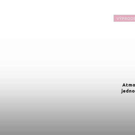
VÝPRODEJ
VÝPROD
349 Kč
–51 %
Zrcadlo do pokojíčku sedící
Atmo
králík 25 x 23 cm
jedno
Do košíku
169 Kč