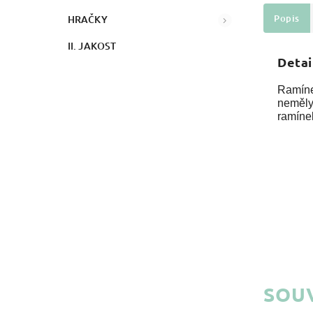
Popis
HRAČKY
II. JAKOST
Detai
Ramínek
neměly
ramínek
SOUV