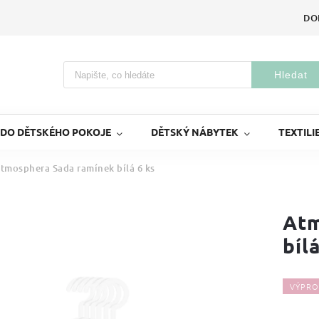
DO
Hledat
 DO DĚTSKÉHO POKOJE
DĚTSKÝ NÁBYTEK
TEXTILI
tmosphera Sada ramínek bílá 6 ks
Atm
bíl
VÝPRO