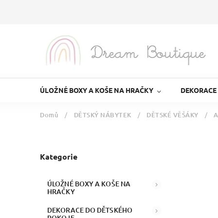
ÚLOŽNÉ BOXY A KOŠE NA HRAČKY
DEKORACE
Domů
/
DĚTSKÝ NÁBYTEK
/
DĚTSKÉ VĚŠÁKY
/
A
Kategorie
ÚLOŽNÉ BOXY A KOŠE NA
HRAČKY
DEKORACE DO DĚTSKÉHO
POKOJE