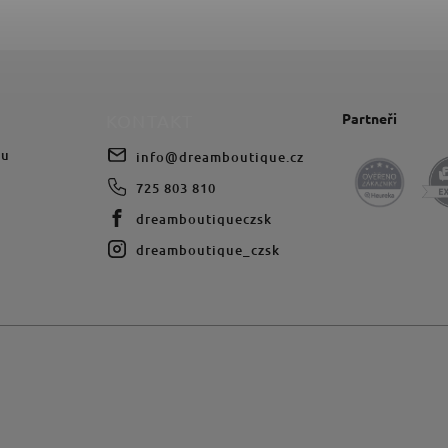
Partneři
KONTAKT
du
info
@
dreamboutique.cz
725 803 810
dreamboutiqueczsk
dreamboutique_czsk