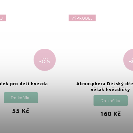
EJ
VÝPRODEJ
79 Kč
22
–30 %
–
ček pro děti hvězda
Atmosphera Dětský dř
věšák hvězdičky
Do košíku
Do košíku
55 Kč
160 Kč