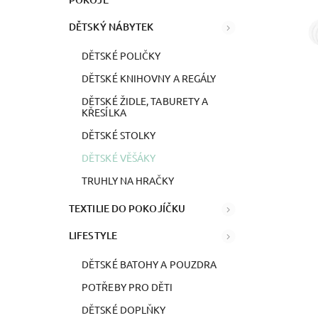
DĚTSKÝ NÁBYTEK
DĚTSKÉ POLIČKY
DĚTSKÉ KNIHOVNY A REGÁLY
DĚTSKÉ ŽIDLE, TABURETY A
KŘESÍLKA
DĚTSKÉ STOLKY
DĚTSKÉ VĚŠÁKY
TRUHLY NA HRAČKY
TEXTILIE DO POKOJÍČKU
LIFESTYLE
DĚTSKÉ BATOHY A POUZDRA
POTŘEBY PRO DĚTI
DĚTSKÉ DOPLŇKY