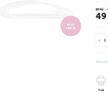
89 Kč
49
89 Kč
–44 %
Detailn
Tisk