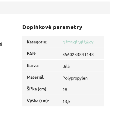
Doplňkové parametry
Kategorie
:
DĚTSKÉ VĚŠÁKY
i
EAN
:
3560233841148
Barva
:
Bílá
Materiál
:
Polypropylen
Šířka (cm)
:
28
Výška (cm)
:
13,5