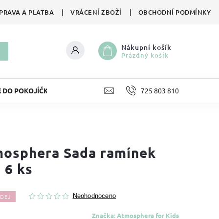
PRAVA A PLATBA
VRÁCENÍ ZBOŽÍ
OBCHODNÍ PODMÍNKY
Nákupní košík
Prázdný košík
E DO POKOJÍČKU
LIFESTYLE
725 803 810
HRAČKY
II. JA
osphera Sada ramínek
á 6 ks
DEJ
Neohodnoceno
Značka:
Atmosphera for Kids