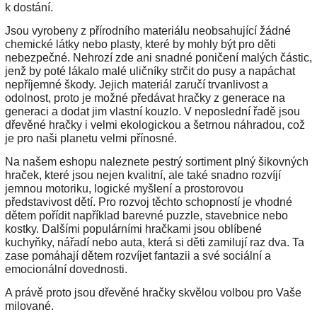
k dostání.
Jsou vyrobeny z přírodního materiálu neobsahující žádné
chemické látky nebo plasty, které by mohly být pro děti
nebezpečné. Nehrozí zde ani snadné poničení malých částic,
jenž by poté lákalo malé uličníky strčit do pusy a napáchat
nepříjemné škody. Jejich materiál zaručí trvanlivost a
odolnost, proto je možné předávat hračky z generace na
generaci a dodat jim vlastní kouzlo. V neposlední řadě jsou
dřevěné hračky i velmi ekologickou a šetrnou náhradou, což
je pro naši planetu velmi přínosné.
Na našem eshopu naleznete pestrý sortiment plný šikovných
hraček, které jsou nejen kvalitní, ale také snadno rozvíjí
jemnou motoriku, logické myšlení a prostorovou
představivost dětí. Pro rozvoj těchto schopností je vhodné
dětem pořídit například barevné puzzle, stavebnice nebo
kostky. Dalšími populárními hračkami jsou oblíbené
kuchyňky, nářadí nebo auta, která si děti zamilují raz dva. Ta
zase pomáhají dětem rozvíjet fantazii a své sociální a
emocionální dovednosti.
A právě proto jsou dřevěné hračky skvělou volbou pro Vaše
milované.