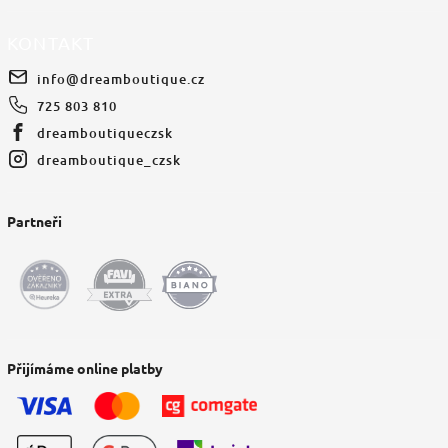
KONTAKT
info
@
dreamboutique.cz
725 803 810
dreamboutiqueczsk
dreamboutique_czsk
Partneři
Přijímáme online platby