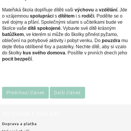
Mateřská škola doplňuje dítěti vaši
výchovu
a
vzdělání
. Jde
o vzájemnou
spolupráci
s
dítětem
i s
rodiči
. Podělte se o
své dojmy a přání. Společnými silami s učitelkami bude ve
školce vaše
dítě spokojené
. Vybavte své dítě krásným
batůžkem
, ve kterém si může do školky přinést pyžamo,
oblečení na pohybové aktivity i pobyt venku. Do
pouzdra
mu
dejte třeba oblíbené fixy a pastelky. Nechte dítě, aby si vzalo
do školky
kus svého domova
. Posílíte v prvních dnech jeho
pocit bezpečí
.
Předchozí článek
Další článek
INFORMACE PRO VÁS
Doprava a platba