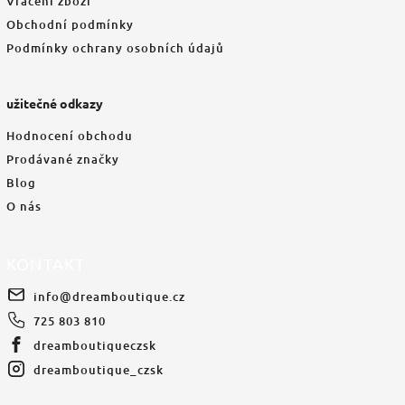
Vrácení zboží
Obchodní podmínky
Podmínky ochrany osobních údajů
užitečné odkazy
Hodnocení obchodu
Prodávané značky
Blog
O nás
KONTAKT
info
@
dreamboutique.cz
725 803 810
dreamboutiqueczsk
dreamboutique_czsk