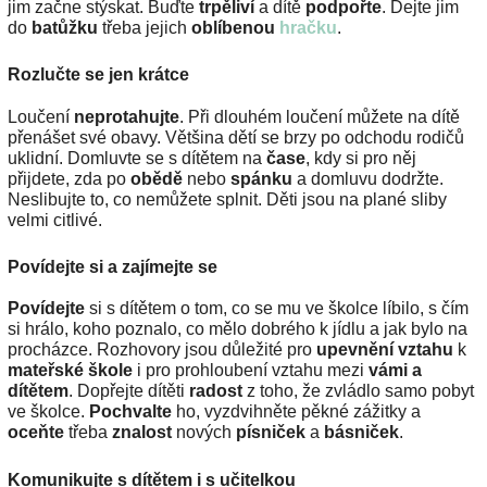
jim začne stýskat. Buďte
trpěliví
a dítě
podpořte
. Dejte jim
do
batůžku
třeba jejich
oblíbenou
hračku
.
Rozlučte se jen krátce
Loučení
neprotahujte
. Při dlouhém loučení můžete na dítě
přenášet své obavy. Většina dětí se brzy po odchodu rodičů
uklidní. Domluvte se s dítětem na
čase
, kdy si pro něj
přijdete, zda po
obědě
nebo
spánku
a domluvu dodržte.
Neslibujte to, co nemůžete splnit. Děti jsou na plané sliby
velmi citlivé.
Povídejte si a zajímejte se
Povídejte
si s dítětem o tom, co se mu ve školce líbilo, s čím
si hrálo, koho poznalo, co mělo dobrého k jídlu a jak bylo na
procházce. Rozhovory jsou důležité pro
upevnění vztahu
k
mateřské škole
i pro prohloubení vztahu mezi
vámi a
dítětem
. Dopřejte dítěti
radost
z toho, že zvládlo samo pobyt
ve školce.
Pochvalte
ho, vyzdvihněte pěkné zážitky a
oceňte
třeba
znalost
nových
písniček
a
básniček
.
Komunikujte s dítětem i s učitelkou