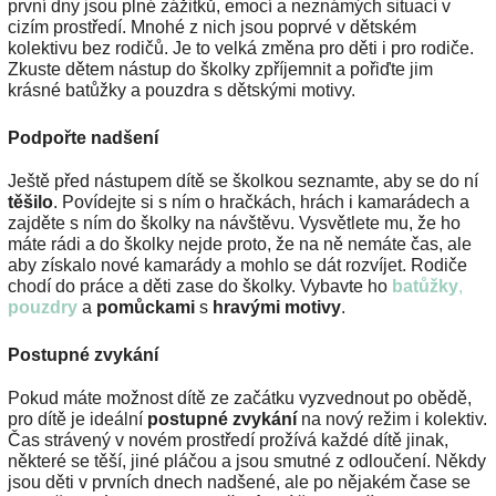
první dny jsou plné zážitků, emocí a neznámých situací v
cizím prostředí. Mnohé z nich jsou poprvé v dětském
kolektivu bez rodičů. Je to velká změna pro děti i pro rodiče.
Zkuste dětem nástup do školky zpříjemnit a pořiďte jim
krásné batůžky a pouzdra s dětskými motivy.
Podpořte nadšení
Ještě před nástupem dítě se školkou seznamte, aby se do ní
těšilo
. Povídejte si s ním o hračkách, hrách i kamarádech a
zajděte s ním do školky na návštěvu. Vysvětlete mu, že ho
máte rádi a do školky nejde proto, že na ně nemáte čas, ale
aby získalo nové kamarády a mohlo se dát rozvíjet. Rodiče
chodí do práce a děti zase do školky. Vybavte ho
batůžky
,
pouzdry
a
pomůckami
s
hravými motivy
.
Postupné zvykání
Pokud máte možnost dítě ze začátku vyzvednout po obědě,
pro dítě je ideální
postupné zvykání
na nový režim i kolektiv.
Čas strávený v novém prostředí prožívá každé dítě jinak,
některé se těší, jiné pláčou a jsou smutné z odloučení. Někdy
jsou děti v prvních dnech nadšené, ale po nějakém čase se