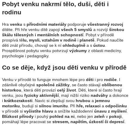
Pobyt venku nakrmí tělo, duši, děti i
rodinu
Hra
venku
s
přírodními materiály
podporuje
všestranný rozvoj
dítěte. Při hře venku dítě zapojí
všech 5 smyslů
a rozvíjí
širokou
škálu tělesných i mentálních schopností
. Pobyt v přírodě
prospívá tě
lu, mysli, vztahům v rodině
i
planetě
. Pokud naučíte
děti znát přírodu, chovají se k ní
ohleduplně
a s
úctou
.
Prospěšnost pobytu venku potvrzují
výzkumy
z oblasti medicíny,
psychologie i pedagogiky.
Co se děje, když jsou děti venku v přírodě
Venku v přírodě to funguje mnohem lépe pro
děti
i pro
rodiče
. I
zdánlivě obyčejné
společné zážitky
, se často stávají
oblíbenou
historkou
, která děti provází
celý život
. Děti, které si často hrají
venku, jsou
fyzicky aktivnější
, mají nižší riziko
nadváhy
a dokonce
i
krátkozrakosti
. Navíc si zlepšují svou
hrubou
a
jemnou
motoriku
, budují si
silnou imunitu
. Při
hře, relaxaci
a
odpočinku
v přírodě si
vyčistíte hlavu
a snížíte každodenní
únavu z myšlení
.
Blízkost přírody
i pouhý
pohled na ni
, nebo jen
zeleň
v
pokoji
,
pomáhají lépe pracovat se
stresem, napětím, úzkostí či depresí
.