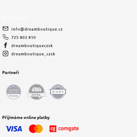
KONTAKT
info
@
dreamboutique.cz
725 803 810
dreamboutiqueczsk
dreamboutique_czsk
Partneři
Přijímáme online platby