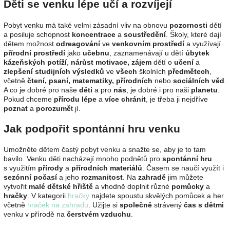
Děti se venku lépe učí a rozvíjejí
Pobyt venku má také velmi zásadní vliv na obnovu
pozornosti
dětí
a posiluje schopnost
koncentrace
a
soustředění
. Školy, které dají
dětem možnost
odreagování
ve
venkovním prostředí
a využívají
přírodní
prostředí
jako
učebnu
, zaznamenávají u dětí
úbytek
kázeňských potíží
,
nárůst
motivace,
zájem
dětí o
učení
a
zlepšení
studijních výsledků
ve
všech
školních
předmětech
,
včetně
čtení, psaní, matematiky, přírodních
nebo
sociálních věd
.
A co je dobré pro naše
děti
a pro
nás
, je dobré i pro naši
planetu
.
Pokud chceme
přírodu
lépe
a
více
chránit
, je třeba ji nejdříve
poznat
a
porozumě
t jí.
Jak podpořit spontánní hru venku
Umožněte dětem častý pobyt venku a snažte se, aby je to tam
bavilo. Venku děti nacházejí mnoho podnětů pro
spontánní hru
s využitím
přírody
a
přírodních materiálů
. Časem se naučí využít i
sezónní počasí
a jeho
rozmanitost
. Na
zahradě
jim můžete
vytvořit
malé dětské hřiště
a vhodně doplnit různé
pomůcky
a
hračky
. V kategorii
hračky
najdete spoustu skvělých pomůcek a her
včetně
hraček na zahradu
. Užijte si
společně
strávený
čas s dětmi
venku v přírodě na
čerstvém vzduchu
.