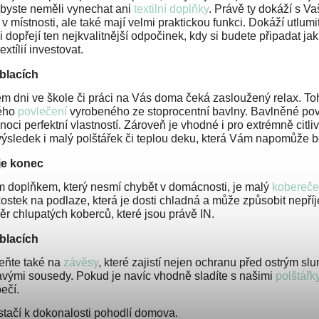
byste neměli vynechat ani
textilní doplňky
. Právě ty dokáží s V
v místnosti, ale také mají velmi praktickou funkci. Dokáží utlumi
 dopřejí ten nejkvalitnější odpočinek, kdy si
budete připadat jak
extílií investovat.
blacích
m dni ve škole či práci na Vás doma čeká zasloužený relax. Toh
ého
povlečení
vyrobeného ze stoprocentní bavlny. Bavlněné po
noci perfektní vlastností. Zároveň je vhodné i pro extrémně
citl
výsledek i malý polštářek či teplou
deku, která Vám napomůže b
je konec
m doplňkem, který nesmí chybět v domácnosti, je malý
kobereče
kostek na podlaze, která je dosti chladná a může způsobit nepř
ěr chlupatých koberců, které jsou právě IN.
blacích
ňte také na
závěsy
, které zajistí nejen ochranu před ostrým s
avými sousedy. Pokud je navíc vhodně sladíte s našimi
polštářk
ečí.
stačí k dokonalosti pohodlí domova.