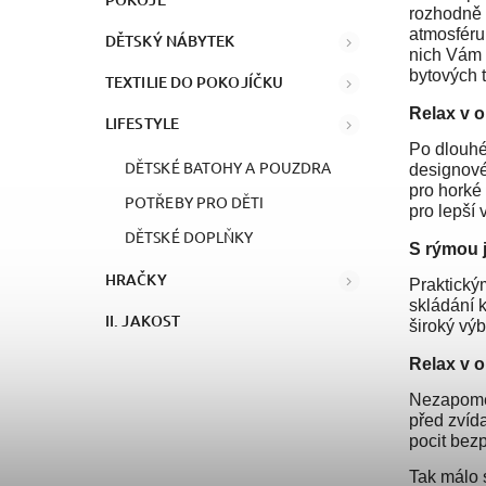
rozhodně 
atmosféru 
DĚTSKÝ NÁBYTEK
nich Vám i
bytových t
TEXTILIE DO POKOJÍČKU
Relax v o
LIFESTYLE
Po dlouhé
DĚTSKÉ BATOHY A POUZDRA
designov
pro horké 
POTŘEBY PRO DĚTI
pro lepší 
DĚTSKÉ DOPLŇKY
S rýmou 
HRAČKY
Praktický
skládání 
II. JAKOST
široký výb
Relax v o
Nezapome
před zvíd
pocit bezp
Tak málo 