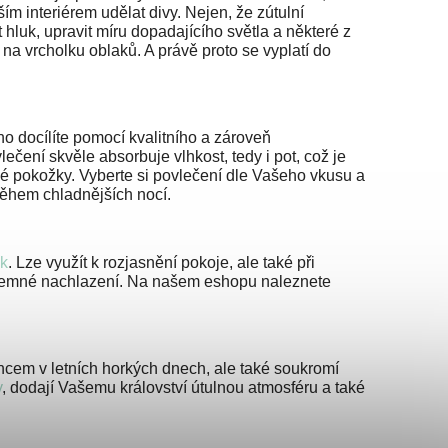
aším interiérem
udělat divy. Nejen, že zútulní
t hluk,
upravit míru dopadajícího světla a některé z
 na vrcholku oblaků. A právě proto se vyplatí do
o docílíte pomocí kvalitního a
zároveň
vlečení skvěle
absorbuje vlhkost, tedy i pot, což je
ivé pokožky. Vyberte si povlečení dle Vašeho vkusu a
ěhem chladnějších nocí.
k
. Lze využít k rozjasnění
pokoje, ale také při
íjemné
nachlazení. Na našem eshopu naleznete
luncem v letních horkých dnech,
ale také soukromí
y
, dodají Vašemu království útulnou atmosféru a také