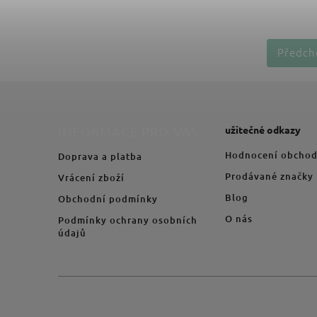
Předch
užitečné odkazy
INFORMACE PRO VÁS
Hodnocení obcho
Doprava a platba
Prodávané značky
Vrácení zboží
Blog
Obchodní podmínky
O nás
Podmínky ochrany osobních
údajů