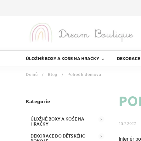
ÚLOŽNÉ BOXY A KOŠE NA HRAČKY
DEKORACE
Domů
/
Blog
/
Pohodlí domova
PO
Kategorie
ÚLOŽNÉ BOXY A KOŠE NA
15.7.2022
HRAČKY
DEKORACE DO DĚTSKÉHO
Interiér p
POKOJE