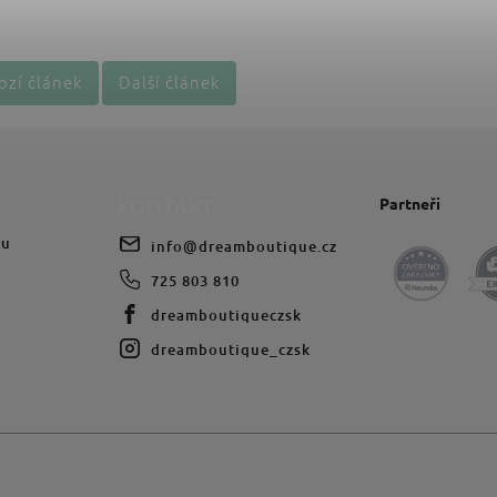
ozí článek
Další článek
Partneři
KONTAKT
du
info
@
dreamboutique.cz
725 803 810
dreamboutiqueczsk
dreamboutique_czsk