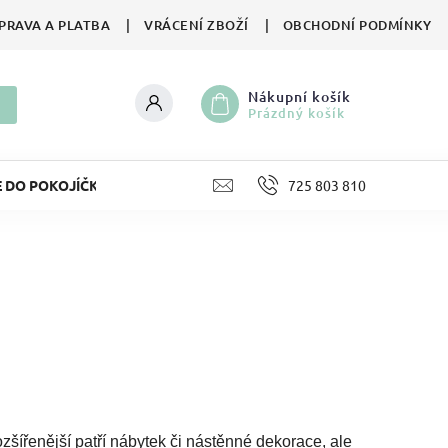
PRAVA A PLATBA
VRÁCENÍ ZBOŽÍ
OBCHODNÍ PODMÍNKY
Nákupní košík
Prázdný košík
E DO POKOJÍČKU
LIFESTYLE
725 803 810
HRAČKY
II. JA
zšířenější patří nábytek či
nástěnné dekorace, ale