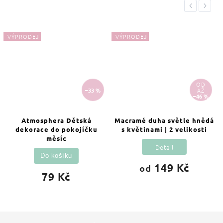
Previous
Next
VÝPRODEJ
VÝPRODEJ
OD
–33 %
AŽ
–46 %
Atmosphera Dětská
Macramé duha světle hnědá
dekorace do pokojíčku
s květinami | 2 velikosti
měsíc
Detail
Do košíku
149 Kč
od
79 Kč