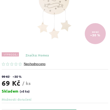
99 Kč
–30 %
VÝPRODEJ
Značka:
Homea
Neohodnoceno
99 Kč
–30 %
69 Kč
/ ks
Skladem
(>5 ks)
Možnosti doručení