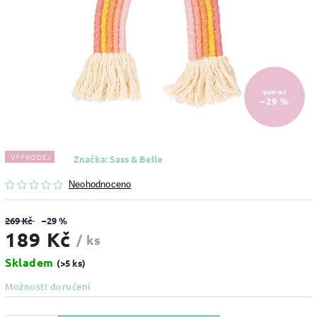
269 Kč
–29 %
VÝPRODEJ
Značka:
Sass & Belle
Neohodnoceno
269 Kč
–29 %
189 Kč
/ ks
Skladem
(>5 ks)
Možnosti doručení