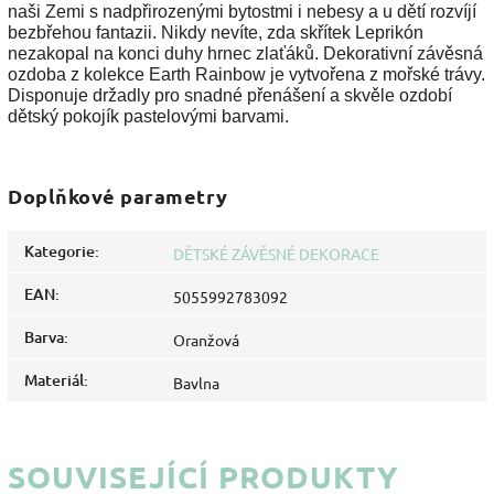
naši Zemi s nadpřirozenými bytostmi i nebesy a u dětí rozvíjí
bezbřehou fantazii. Nikdy nevíte, zda skřítek Leprikón
nezakopal na konci duhy hrnec zlaťáků. Dekorativní závěsná
ozdoba z kolekce Earth Rainbow je vytvořena z mořské trávy.
Disponuje držadly pro snadné přenášení a skvěle ozdobí
dětský pokojík pastelovými barvami.
Doplňkové parametry
Kategorie
:
DĚTSKÉ ZÁVĚSNÉ DEKORACE
EAN
:
5055992783092
Barva
:
Oranžová
Materiál
:
Bavlna
SOUVISEJÍCÍ PRODUKTY