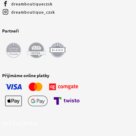
dreamboutiqueczsk
dreamboutique_czsk
Partneři
Přijímáme online platby
INSTAGRAM