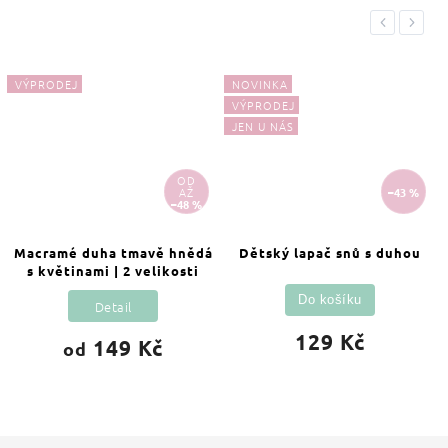
Previous
Next
VÝPRODEJ
NOVINKA
VÝPRODEJ
JEN U NÁS
OD
AŽ
–43 %
–48 %
Macramé duha tmavě hnědá
Dětský lapač snů s duhou
s květinami | 2 velikosti
Do košíku
Detail
129 Kč
149 Kč
od