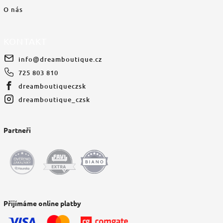
O nás
KONTAKT
info
@
dreamboutique.cz
725 803 810
dreamboutiqueczsk
dreamboutique_czsk
Partneři
Přijímáme online platby