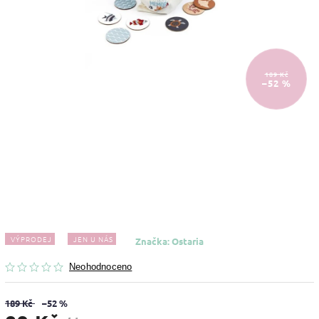
189 Kč
–52 %
VÝPRODEJ
JEN U NÁS
Značka:
Ostaria
Neohodnoceno
189 Kč
–52 %