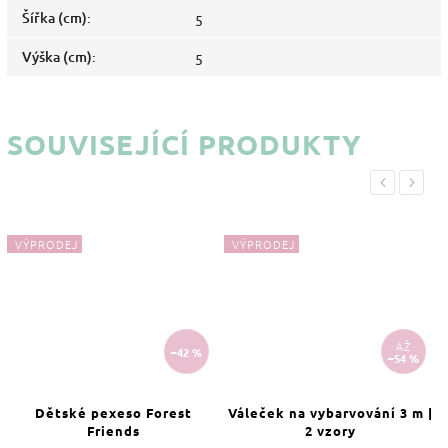
Šířka (cm)
:
5
Výška (cm)
:
5
SOUVISEJÍCÍ PRODUKTY
Previous
Next
VÝPRODEJ
VÝPRODEJ
AŽ
–42 %
–54 %
Dětské pexeso Forest
Váleček na vybarvování 3 m |
Friends
2 vzory